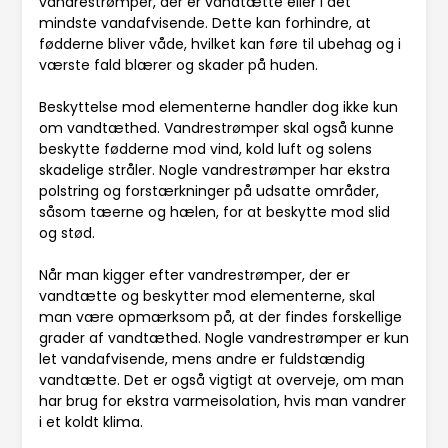
vandrestrømper, der er vandtætte eller i det
mindste vandafvisende. Dette kan forhindre, at
fødderne bliver våde, hvilket kan føre til ubehag og i
værste fald blærer og skader på huden.
Beskyttelse mod elementerne handler dog ikke kun
om vandtæthed. Vandrestrømper skal også kunne
beskytte fødderne mod vind, kold luft og solens
skadelige stråler. Nogle vandrestrømper har ekstra
polstring og forstærkninger på udsatte områder,
såsom tæerne og hælen, for at beskytte mod slid
og stød.
Når man kigger efter vandrestrømper, der er
vandtætte og beskytter mod elementerne, skal
man være opmærksom på, at der findes forskellige
grader af vandtæthed. Nogle vandrestrømper er kun
let vandafvisende, mens andre er fuldstændig
vandtætte. Det er også vigtigt at overveje, om man
har brug for ekstra varmeisolation, hvis man vandrer
i et koldt klima.