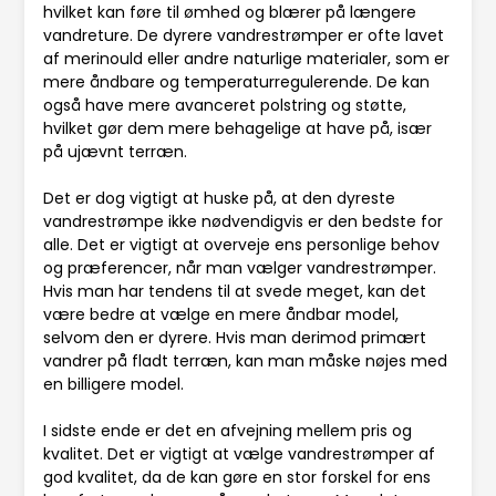
hvilket kan føre til ømhed og blærer på længere
vandreture. De dyrere vandrestrømper er ofte lavet
af merinould eller andre naturlige materialer, som er
mere åndbare og temperaturregulerende. De kan
også have mere avanceret polstring og støtte,
hvilket gør dem mere behagelige at have på, især
på ujævnt terræn.
Det er dog vigtigt at huske på, at den dyreste
vandrestrømpe ikke nødvendigvis er den bedste for
alle. Det er vigtigt at overveje ens personlige behov
og præferencer, når man vælger vandrestrømper.
Hvis man har tendens til at svede meget, kan det
være bedre at vælge en mere åndbar model,
selvom den er dyrere. Hvis man derimod primært
vandrer på fladt terræn, kan man måske nøjes med
en billigere model.
I sidste ende er det en afvejning mellem pris og
kvalitet. Det er vigtigt at vælge vandrestrømper af
god kvalitet, da de kan gøre en stor forskel for ens