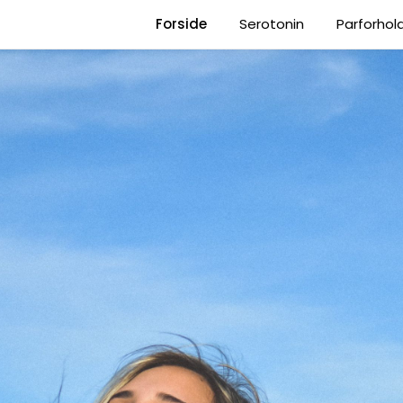
Forside
Serotonin
Parforhol