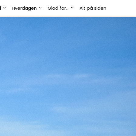
d
Hverdagen
Glad for…
Alt på siden