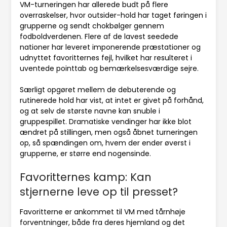
VM-turneringen har allerede budt på flere
overraskelser, hvor outsider-hold har taget føringen i
grupperne og sendt chokbølger gennem
fodboldverdenen. Flere af de lavest seedede
nationer har leveret imponerende præstationer og
udnyttet favoritternes fejl, hvilket har resulteret i
uventede pointtab og bemærkelsesværdige sejre.
Særligt opgøret mellem de debuterende og
rutinerede hold har vist, at intet er givet på forhånd,
og at selv de største navne kan snuble i
gruppespillet. Dramatiske vendinger har ikke blot
ændret på stillingen, men også åbnet turneringen
op, så spændingen om, hvem der ender øverst i
grupperne, er større end nogensinde.
Favoritternes kamp: Kan
stjernerne leve op til presset?
Favoritterne er ankommet til VM med tårnhøje
forventninger, både fra deres hjemland og det