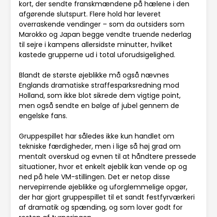
kort, der sendte franskmændene på hælene i den
afgørende slutspurt. Flere hold har leveret
overraskende vendinger – som da outsiders som
Marokko og Japan begge vendte truende nederlag
til sejre i kampens allersidste minutter, hvilket
kastede grupperne ud i total uforudsigelighed.
Blandt de største øjeblikke må også nævnes
Englands dramatiske straffesparksredning mod
Holland, som ikke blot sikrede dem vigtige point,
men også sendte en bølge af jubel gennem de
engelske fans.
Gruppespillet har således ikke kun handlet om
tekniske færdigheder, men i lige så høj grad om
mentalt overskud og evnen til at håndtere pressede
situationer, hvor et enkelt øjeblik kan vende op og
ned på hele VM-stillingen. Det er netop disse
nervepirrende øjeblikke og uforglemmelige opgør,
der har gjort gruppespillet til et sandt festfyrværkeri
af dramatik og spænding, og som lover godt for