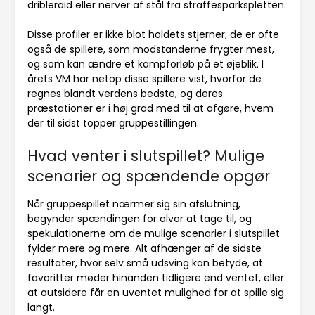
dribleraid eller nerver af stål fra straffesparkspletten.
Disse profiler er ikke blot holdets stjerner; de er ofte
også de spillere, som modstanderne frygter mest,
og som kan ændre et kampforløb på et øjeblik. I
årets VM har netop disse spillere vist, hvorfor de
regnes blandt verdens bedste, og deres
præstationer er i høj grad med til at afgøre, hvem
der til sidst topper gruppestillingen.
Hvad venter i slutspillet? Mulige
scenarier og spændende opgør
Når gruppespillet nærmer sig sin afslutning,
begynder spændingen for alvor at tage til, og
spekulationerne om de mulige scenarier i slutspillet
fylder mere og mere. Alt afhænger af de sidste
resultater, hvor selv små udsving kan betyde, at
favoritter møder hinanden tidligere end ventet, eller
at outsidere får en uventet mulighed for at spille sig
langt.