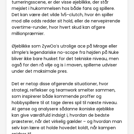
turneringsscene, er der visse øjeblikke, der står
mejslet i hukommelsen hos både fans og spillere.
Det kan være det vilde 1v5-clutch, hvor én spiller
mod alle odds redder sit hold, eller de nervepirrende
overtime-runder, hvor hvert skud kan afgøre
millionpræmier.
Øjeblikke som ZywOo’s utrolige ace på Mirage eller
s1mple’s legendariske no-scope fra højden på Nuke
bliver ikke bare husket for det tekniske niveau, men
også for den rå vilje og is i maven, spillerne udviser
under det maksimale pres.
Det er netop disse afgørende situationer, hvor
strategi, reflekser og teamwork smelter sammen,
som inspirerer både kommende proffer og
hobbyspillere til at tage deres spil til næste niveau.
At gense og analysere sådanne ikoniske øjeblikke
kan give værdifuld indsigt i, hvordan de bedste
præsterer, når det virkelig gælder – og hvordan man
selv kan lære at holde hovedet koldt, når kampen