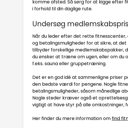
komme afsted. Så sørg for at kigge efter fi
i forhold til din daglige rute.
Undersøg medlemskabsprise
Når du leder efter det rette fitnesscenter
og betalingsmuligheder for at sikre, at det 
tilbyder forskellige medlemskabspakker, de
du ønsker at træne om ugen, eller om du o
f.eks. sauna eller gruppetræning.
Det er en god idé at sammenligne priser på
den bedste værdi for pengene. Nogle fitnes
betalingsmuligheder, såsom månedlige abon
Nogle steder kræver også et oprettelsesge
vigtigt at have styr på alle omkostninger, f
Her finder du mere information om
find fit