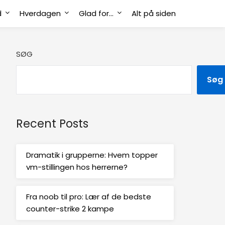
d
Hverdagen
Glad for…
Alt på siden
SØG
Søg
Recent Posts
Dramatik i grupperne: Hvem topper
vm-stillingen hos herrerne?
Fra noob til pro: Lær af de bedste
counter-strike 2 kampe