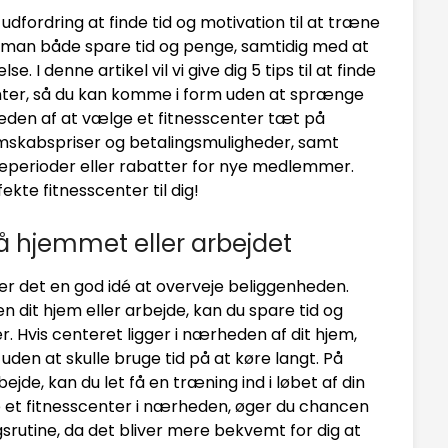
dfordring at finde tid og motivation til at træne
 man både spare tid og penge, samtidig med at
I denne artikel vil vi give dig 5 tips til at finde
enter, så du kan komme i form uden at sprænge
gheden af at vælge et fitnesscenter tæt på
mskabspriser og betalingsmuligheder, samt
eperioder eller rabatter for nye medlemmer.
kte fitnesscenter til dig!
å hjemmet eller arbejdet
 er det en god idé at overveje beliggenheden.
 dit hjem eller arbejde, kan du spare tid og
Hvis centeret ligger i nærheden af dit hjem,
uden at skulle bruge tid på at køre langt. På
jde, kan du let få en træning ind i løbet af din
e et fitnesscenter i nærheden, øger du chancen
rutine, da det bliver mere bekvemt for dig at