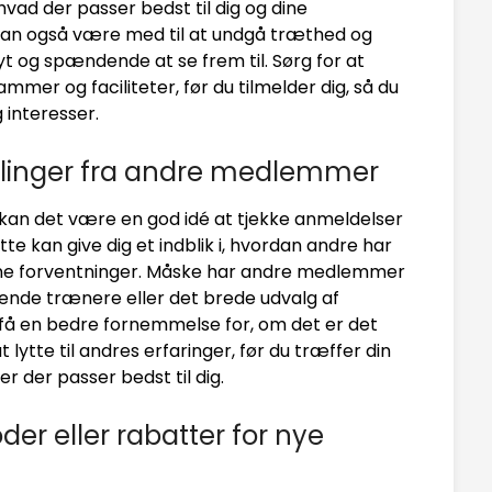
hvad der passer bedst til dig og dine
kan også være med til at undgå træthed og
nyt og spændende at se frem til. Sørg for at
er og faciliteter, før du tilmelder dig, så du
g interesser.
alinger fra andre medlemmer
, kan det være en god idé at tjekke anmeldelser
 kan give dig et indblik i, hvordan andre har
 dine forventninger. Måske har andre medlemmer
nde trænere eller det brede udvalg af
få en bedre fornemmelse for, om det er det
at lytte til andres erfaringer, før du træffer din
r der passer bedst til dig.
er eller rabatter for nye