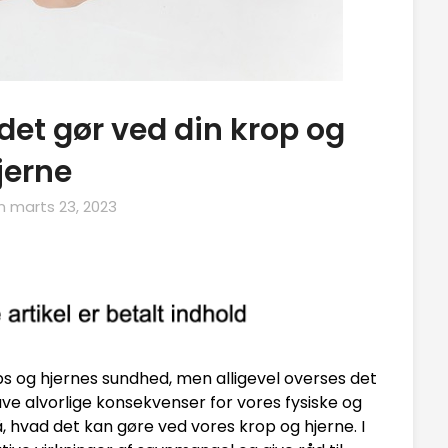
et gør ved din krop og
jerne
on
marts 23, 2023
ps og hjernes sundhed, men alligevel overses det
ve alvorlige konsekvenser for vores fysiske og
å, hvad det kan gøre ved vores krop og hjerne. I