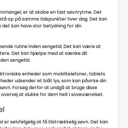
øvnmangel, er at skabe en fast søvnrytme. Det
og stå op på samme tidspunkter hver dag. Det kan
 det kan have stor betydning for din
ppende rutine inden sengetid. Det kan være at
itere. Det kan hjælpe med at sænke dit
nden sengetid.
lektroniske enheder som mobiltelefoner, tablets
heder udsender et blåt lys, som kan påvirke din
søvn. Forsøg derfor at undgå at bruge disse
overvej at slukke for dem helt i soveværelset.
el
r selvfølgelig at få tilstrækkelig søvn. Det kan