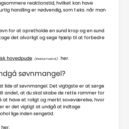
ngsommere reaktionstid, hvilket kan have
hurtig handling er nødvendig, som f.eks. når man
 søvn for at opretholde en sund krop og en sund
tage det alvorligt og søge hjælp til at forbedre
isk hovedpude
her.
 undgå søvnmangel?
at lide af søvnmangel. Det vigtigste er at sørge
dt andet, at du skal skabe de rette rammer for
 at have et roligt og mørkt soveværelse, hvor
r er det vigtigt at undgå at indtage
ohol lige inden sengetid.
her.