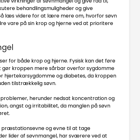
ive virkninger af søvnmangel og give råd til,
skutere behandlingsmuligheder og give
t. Så læs videre for at lære mere om, hvorfor søvn
re vare på sin krop og hjerne ved at prioritere
ngel
r for både krop og hjerne. Fysisk kan det føre
ket gør kroppen mere sårbar overfor sygdomme
 for hjertekarsygdomme og diabetes, da kroppen
uden tilstrækkelig søvn.
 problemer, herunder nedsat koncentration og
on, angst og irritabilitet, da manglen på søvn
øret.
præstationsevne og evne til at tage
, der lider af søvnmangel, har sværere ved at