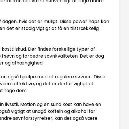
derfor kan det være nødvendigt at tage andre
af dagen, hvis det er muligt. Disse power naps kan
en det er stadig vigtigt at få en tilstrækkelig
kosttilskud. Der findes forskellige typer af
i søvn og forbedre søvnkvaliteten. Det er dog
er og afhængighed.
kan også hjælpe med at regulere søvnen. Disse
være effektive, og det er derfor vigtigt at
at tage dem.
 livsstil. Motion og en sund kost kan have en
også vigtigt at undgå koffein og alkohol før
 andre søvnforstyrrelser, kan det også være