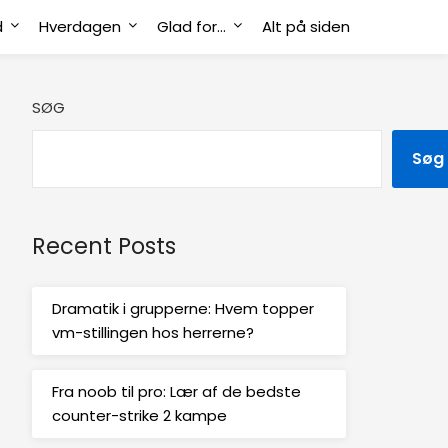
d
Hverdagen
Glad for…
Alt på siden
SØG
Søg
Recent Posts
Dramatik i grupperne: Hvem topper
vm-stillingen hos herrerne?
Fra noob til pro: Lær af de bedste
counter-strike 2 kampe