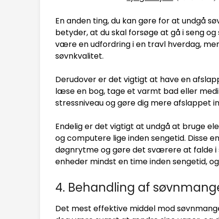
En anden ting, du kan gøre for at undgå s
betyder, at du skal forsøge at gå i seng 
være en udfordring i en travl hverdag, men
søvnkvalitet.
Derudover er det vigtigt at have en afsla
læse en bog, tage et varmt bad eller med
stressniveau og gøre dig mere afslappet i
Endelig er det vigtigt at undgå at bruge e
og computere lige inden sengetid. Disse en
døgnrytme og gøre det sværere at falde i 
enheder mindst en time inden sengetid, og 
4. Behandling af søvnmang
Det mest effektive middel mod søvnmangel e