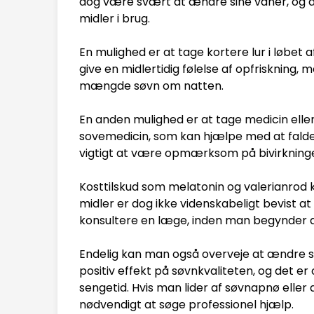
dog være svært at ændre sine vaner, og 
midler i brug.
En mulighed er at tage kortere lur i løbet 
give en midlertidig følelse af opfriskning, m
mængde søvn om natten.
En anden mulighed er at tage medicin eller 
sovemedicin, som kan hjælpe med at falde 
vigtigt at være opmærksom på bivirkning
Kosttilskud som melatonin og valerianrod 
midler er dog ikke videnskabeligt bevist at 
konsultere en læge, inden man begynder 
Endelig kan man også overveje at ændre sin
positiv effekt på søvnkvaliteten, og det er 
sengetid. Hvis man lider af søvnapnø eller
nødvendigt at søge professionel hjælp.