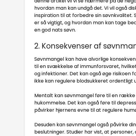
denne artikel vil vi se nærmere på de negat
hvordan man kan undgå det. Vi vil også di
inspiration til at forbedre sin søvnkvalite
er så vigtigt, og hvordan man kan tage bed
en god nats søvn.
2. Konsekvenser af søvnma
Søvnmangel kan have alvorlige konsekvense
til en svækkelse af immunforsvaret, hvil
og infektioner. Det kan også øge risikoen
ikke kan regulere blodsukkeret ordentligt 
Mentalt kan søvnmangel føre til en række
hukommelse. Det kan også føre til depressi
påvirker hjernens evne til at regulere hum
Desuden kan søvnmangel også påvirke din 
beslutninger. Studier har vist, at personer