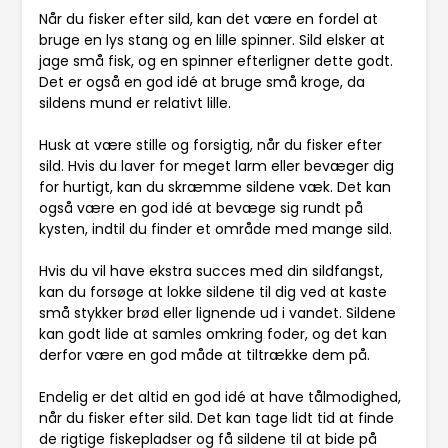
Når du fisker efter sild, kan det være en fordel at
bruge en lys stang og en lille spinner. Sild elsker at
jage små fisk, og en spinner efterligner dette godt.
Det er også en god idé at bruge små kroge, da
sildens mund er relativt lille.
Husk at være stille og forsigtig, når du fisker efter
sild. Hvis du laver for meget larm eller bevæger dig
for hurtigt, kan du skræmme sildene væk. Det kan
også være en god idé at bevæge sig rundt på
kysten, indtil du finder et område med mange sild.
Hvis du vil have ekstra succes med din sildfangst,
kan du forsøge at lokke sildene til dig ved at kaste
små stykker brød eller lignende ud i vandet. Sildene
kan godt lide at samles omkring foder, og det kan
derfor være en god måde at tiltrække dem på.
Endelig er det altid en god idé at have tålmodighed,
når du fisker efter sild. Det kan tage lidt tid at finde
de rigtige fiskepladser og få sildene til at bide på