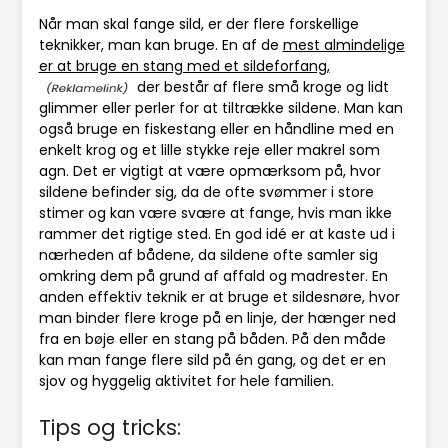
Når man skal fange sild, er der flere forskellige
teknikker, man kan bruge. En af de
mest almindelige
er at bruge en stang med et sildeforfang,
der består af flere små kroge og lidt
glimmer eller perler for at tiltrække sildene. Man kan
også bruge en fiskestang eller en håndline med en
enkelt krog og et lille stykke reje eller makrel som
agn. Det er vigtigt at være opmærksom på, hvor
sildene befinder sig, da de ofte svømmer i store
stimer og kan være svære at fange, hvis man ikke
rammer det rigtige sted. En god idé er at kaste ud i
nærheden af bådene, da sildene ofte samler sig
omkring dem på grund af affald og madrester. En
anden effektiv teknik er at bruge et sildesnøre, hvor
man binder flere kroge på en linje, der hænger ned
fra en bøje eller en stang på båden. På den måde
kan man fange flere sild på én gang, og det er en
sjov og hyggelig aktivitet for hele familien.
Tips og tricks: