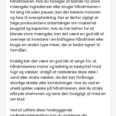
håndmixeren. Hvis du forsøger at blande for store
mængder ingredienser eller bruger håndmixeren i
for lang tid uden pauser, kan det belaste motoren
og føre til overophedning. Det er derfor vigtigt at
følge producentens anbefalinger om maksimal
brugstid og kapacitet. Hvis du har behov for at
blande store mængder, kan det være en god idé at
overveje at investere i en kraftigere håndmixer eller
bruge en anden type mixer, der er bedre egnet til
formålet.
Endelig kan det være en god idé at sørge for, at
håndmixerens motor og ledning er beskyttet mod
fugt og væsker. Undgå at nedsænke disse dele i
vand eller andre væsker, da det kan forårsage
alvorlige skader eller kortslutninger. Hvis du ved et
uheld spilder væske på håndmixeren, skal du straks
afbryde strømmen og tørre den forsigtigt af med en
ren klud.
Ved at udføre disse forebyggende
vedligeholdelsestiltag kan du forlænge din