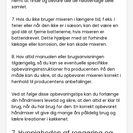
nemt at finde og bevare alle de nødvendige dele
samlet.
7. Hvis du ikke bruger mixeren i længere tid, f.eks. i
ferier eller når den ikke er i sæson, kan det være en
god idé at fjerne batterierne, hvis mixeren er
batteridrevet. Dette hjælper med at forhindre
lækage eller korrosion, der kan skade mixeren.
8. Hav altid manualen eller brugsanvisningen
tilgængelig, så du kan se eventuelle specifikke
opbevaringsinstruktioner fra producenten. På den
måde kan du sikre, at du opbevarer mixeren korrekt i
henhold til producentens anbefalinger.
Ved at følge disse opbevaringstips kan du forlænge
din håndmixers levetid og sikre, at den altid er klar til
brug, når du har brug for den. En korrekt opbevaret
håndmixer vil give dig mange års pålidelig brug og
lækre kreationer i køkkenet.
7. Hyppigheden af rengøring og