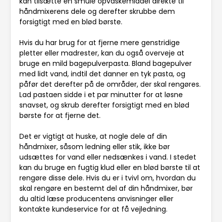
kan tilsætte en smule opvaskemiddel direkte til
håndmixerens dele og derefter skrubbe dem
forsigtigt med en blød børste.
Hvis du har brug for at fjerne mere genstridige
pletter eller madrester, kan du også overveje at
bruge en mild bagepulverpasta. Bland bagepulver
med lidt vand, indtil det danner en tyk pasta, og
påfør det derefter på de områder, der skal rengøres.
Lad pastaen sidde i et par minutter for at løsne
snavset, og skrub derefter forsigtigt med en blød
børste for at fjerne det.
Det er vigtigt at huske, at nogle dele af din
håndmixer, såsom ledning eller stik, ikke bør
udsættes for vand eller nedsænkes i vand. I stedet
kan du bruge en fugtig klud eller en blød børste til at
rengøre disse dele. Hvis du er i tvivl om, hvordan du
skal rengøre en bestemt del af din håndmixer, bør
du altid læse producentens anvisninger eller
kontakte kundeservice for at få vejledning.