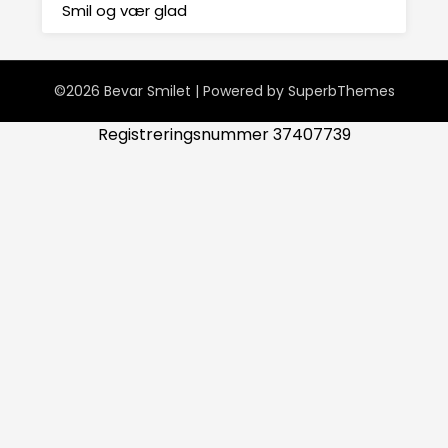
Smil og vær glad
©2026 Bevar Smilet
| Powered by
SuperbThemes
Registreringsnummer 37407739