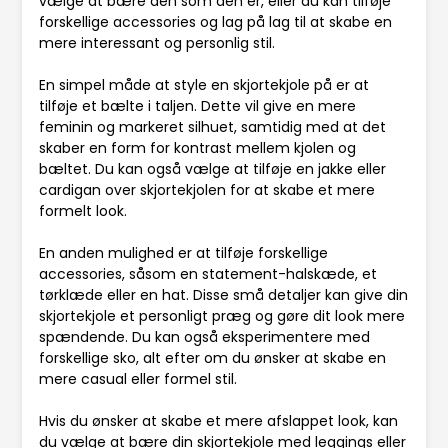
vælge at bære den som den er, eller du kan tilføje
forskellige accessories og lag på lag til at skabe en
mere interessant og personlig stil.
En simpel måde at style en skjortekjole på er at
tilføje et bælte i taljen. Dette vil give en mere
feminin og markeret silhuet, samtidig med at det
skaber en form for kontrast mellem kjolen og
bæltet. Du kan også vælge at tilføje en jakke eller
cardigan over skjortekjolen for at skabe et mere
formelt look.
En anden mulighed er at tilføje forskellige
accessories, såsom en statement-halskæde, et
tørklæde eller en hat. Disse små detaljer kan give din
skjortekjole et personligt præg og gøre dit look mere
spændende. Du kan også eksperimentere med
forskellige sko, alt efter om du ønsker at skabe en
mere casual eller formel stil.
Hvis du ønsker at skabe et mere afslappet look, kan
du vælge at bære din skjortekjole med leggings eller