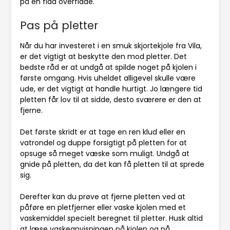
på en flad overflade.
Pas på pletter
Når du har investeret i en smuk skjortekjole fra Vila,
er det vigtigt at beskytte den mod pletter. Det
bedste råd er at undgå at spilde noget på kjolen i
første omgang. Hvis uheldet alligevel skulle være
ude, er det vigtigt at handle hurtigt. Jo længere tid
pletten får lov til at sidde, desto sværere er den at
fjerne.
Det første skridt er at tage en ren klud eller en
vatrondel og duppe forsigtigt på pletten for at
opsuge så meget væske som muligt. Undgå at
gnide på pletten, da det kan få pletten til at sprede
sig.
Derefter kan du prøve at fjerne pletten ved at
påføre en pletfjerner eller vaske kjolen med et
vaskemiddel specielt beregnet til pletter. Husk altid
at læse vaskeanvisningen på kjolen og på