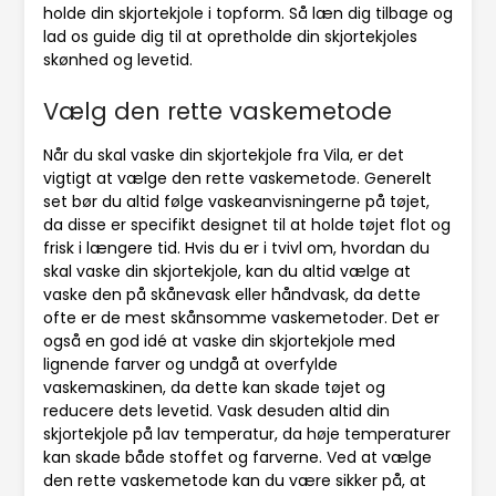
holde din skjortekjole i topform. Så læn dig tilbage og
lad os guide dig til at opretholde din skjortekjoles
skønhed og levetid.
Vælg den rette vaskemetode
Når du skal vaske din skjortekjole fra Vila, er det
vigtigt at vælge den rette vaskemetode. Generelt
set bør du altid følge vaskeanvisningerne på tøjet,
da disse er specifikt designet til at holde tøjet flot og
frisk i længere tid. Hvis du er i tvivl om, hvordan du
skal vaske din skjortekjole, kan du altid vælge at
vaske den på skånevask eller håndvask, da dette
ofte er de mest skånsomme vaskemetoder. Det er
også en god idé at vaske din skjortekjole med
lignende farver og undgå at overfylde
vaskemaskinen, da dette kan skade tøjet og
reducere dets levetid. Vask desuden altid din
skjortekjole på lav temperatur, da høje temperaturer
kan skade både stoffet og farverne. Ved at vælge
den rette vaskemetode kan du være sikker på, at