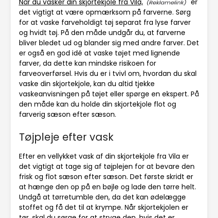
Når du vasker din skjortekjole fra Vila,
er
det vigtigt at være opmærksom på farverne. Sørg
for at vaske farveholdigt tøj separat fra lyse farver
og hvidt tøj. På den måde undgår du, at farverne
bliver bledet ud og blander sig med andre farver. Det
er også en god idé at vaske tøjet med lignende
farver, da dette kan mindske risikoen for
farveoverførsel. Hvis du er i tvivl om, hvordan du skal
vaske din skjortekjole, kan du altid tjekke
vaskeanvisningen på tøjet eller spørge en ekspert. På
den måde kan du holde din skjortekjole flot og
farverig sæson efter sæson.
Tøjpleje efter vask
Efter en vellykket vask af din skjortekjole fra Vila er
det vigtigt at tage sig af tøjplejen for at bevare den
frisk og flot sæson efter sæson. Det første skridt er
at hænge den op på en bøjle og lade den tørre helt.
Undgå at tørretumble den, da det kan ødelægge
stoffet og få det til at krympe. Når skjortekjolen er
tør, skal du sørge for at stryge den, hvis det er