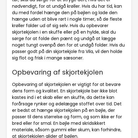
nødvendigt, for at undgå krøller. Hvis du har tid, kan
du med fordel hænge den på bøjlen og lade den
hænge uden at blive rørt i nogle timer, så de fleste
krøller falder ud af sig selv. Hvis du opbevarer
skjortekjolen i en skuffe eller på en hylde, skal du
sørge for at folde den pænt og undgå at lægge
noget tungt ovenpå den for at undgå folder. Hvis du
passer godt på din skjortekjole fra Vila, vil den holde
sig flot og frisk i mange sæsoner.
Opbevaring af skjortekjolen
Opbevaring af skjortekjolen er vigtigt for at bevare
dens form og kvalitet. En skjortekjole bør ikke blot
kastes ind i et skab eller en skuffe, da dette kan
forårsage rynker og ødelægge stoffet over tid. Det
er bedst at hænge skjortekjolen på en bøjle, der
passer til dens størrelse og form, og som ikke er for
bred eller for smal. En bøjle med skridsikkert
materiale, såsom gummi eller skum, kan forhindre,
at skjortekjolen glider af bøjlen.