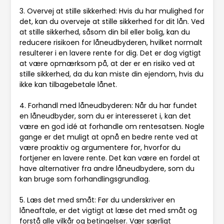
3. Overvej at stille sikkerhed: Hvis du har mulighed for
det, kan du overveje at stille sikkerhed for dit lån. Ved
at stille sikkerhed, såsom din bil eller bolig, kan du
reducere risikoen for låneudbyderen, hvilket normalt
resulterer i en lavere rente for dig. Det er dog vigtigt
at være opmærksom på, at der er en risiko ved at
stille sikkerhed, da du kan miste din ejendom, hvis du
ikke kan tilbagebetale lånet.
4. Forhandl med låneudbyderen: Når du har fundet
en låneudbyder, som du er interesseret i, kan det
være en god idé at forhandle om rentesatsen. Nogle
gange er det muligt at opnå en bedre rente ved at
være proaktiv og argumentere for, hvorfor du
fortjener en lavere rente. Det kan være en fordel at
have alternativer fra andre låneudbydere, som du
kan bruge som forhandlingsgrundlag.
5. Læs det med småt: Før du underskriver en
låneaftale, er det vigtigt at læse det med småt og
forstå alle vilkår og betingelser. Vær særligt