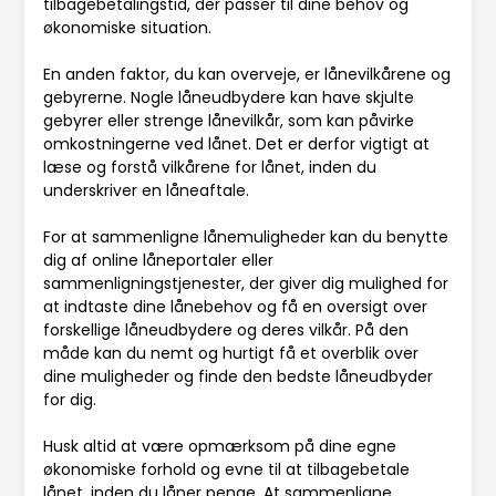
tilbagebetalingstid, der passer til dine behov og
økonomiske situation.
En anden faktor, du kan overveje, er lånevilkårene og
gebyrerne. Nogle låneudbydere kan have skjulte
gebyrer eller strenge lånevilkår, som kan påvirke
omkostningerne ved lånet. Det er derfor vigtigt at
læse og forstå vilkårene for lånet, inden du
underskriver en låneaftale.
For at sammenligne lånemuligheder kan du benytte
dig af online låneportaler eller
sammenligningstjenester, der giver dig mulighed for
at indtaste dine lånebehov og få en oversigt over
forskellige låneudbydere og deres vilkår. På den
måde kan du nemt og hurtigt få et overblik over
dine muligheder og finde den bedste låneudbyder
for dig.
Husk altid at være opmærksom på dine egne
økonomiske forhold og evne til at tilbagebetale
lånet, inden du låner penge. At sammenligne