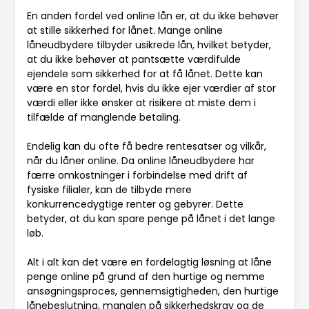
En anden fordel ved online lån er, at du ikke behøver
at stille sikkerhed for lånet. Mange online
låneudbydere tilbyder usikrede lån, hvilket betyder,
at du ikke behøver at pantsætte værdifulde
ejendele som sikkerhed for at få lånet. Dette kan
være en stor fordel, hvis du ikke ejer værdier af stor
værdi eller ikke ønsker at risikere at miste dem i
tilfælde af manglende betaling.
Endelig kan du ofte få bedre rentesatser og vilkår,
når du låner online. Da online låneudbydere har
færre omkostninger i forbindelse med drift af
fysiske filialer, kan de tilbyde mere
konkurrencedygtige renter og gebyrer. Dette
betyder, at du kan spare penge på lånet i det lange
løb.
Alt i alt kan det være en fordelagtig løsning at låne
penge online på grund af den hurtige og nemme
ansøgningsproces, gennemsigtigheden, den hurtige
lånebeslutning, manglen på sikkerhedskrav og de