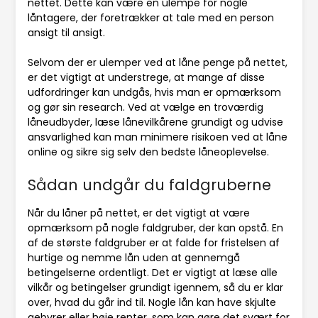
nettet. Dette kan være en ulempe for nogle
låntagere, der foretrækker at tale med en person
ansigt til ansigt.
Selvom der er ulemper ved at låne penge på nettet,
er det vigtigt at understrege, at mange af disse
udfordringer kan undgås, hvis man er opmærksom
og gør sin research. Ved at vælge en troværdig
låneudbyder, læse lånevilkårene grundigt og udvise
ansvarlighed kan man minimere risikoen ved at låne
online og sikre sig selv den bedste låneoplevelse.
Sådan undgår du faldgruberne
Når du låner på nettet, er det vigtigt at være
opmærksom på nogle faldgruber, der kan opstå. En
af de største faldgruber er at falde for fristelsen af
hurtige og nemme lån uden at gennemgå
betingelserne ordentligt. Det er vigtigt at læse alle
vilkår og betingelser grundigt igennem, så du er klar
over, hvad du går ind til. Nogle lån kan have skjulte
gebyrer eller høje renter, som kan gøre det svært for