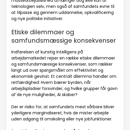
massearbejdsløshed afhænger dog ikke kun af
teknologien selv, men også af samfundets evne til
at tilpasse sig gennem uddannelse, opkvalificering
og nye politiske initiativer.
Etiske dilemmaer og
samfundsmæssige konsekvenser
Indførelsen af kunstig intelligens på
arbejdsmarkedet rejser en række etiske dilemmaer
og samfundsmæssige konsekvenser, som rækker
langt ud over spørgsmålet om effektivitet og
økonomisk gevinst. Et centralt dilemma handler om
retfærdighed: Hvem bærer byrden, når
arbejdspladser forsvinder, og hvilke grupper får gavn
af de nye muligheder, AI skaber?
Der er risiko for, at samfundets mest sårbare bliver
yderligere marginaliseret, hvis de mister arbejde
uden adgang til omskoling eller nye jobfunktioner.