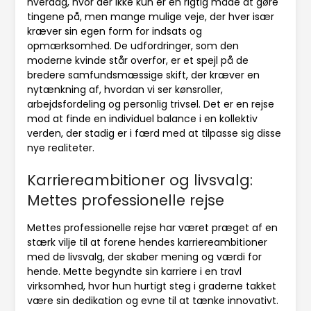
hverdag, hvor der ikke kun er én rigtig måde at gøre
tingene på, men mange mulige veje, der hver især
kræver sin egen form for indsats og
opmærksomhed. De udfordringer, som den
moderne kvinde står overfor, er et spejl på de
bredere samfundsmæssige skift, der kræver en
nytænkning af, hvordan vi ser kønsroller,
arbejdsfordeling og personlig trivsel. Det er en rejse
mod at finde en individuel balance i en kollektiv
verden, der stadig er i færd med at tilpasse sig disse
nye realiteter.
Karriereambitioner og livsvalg:
Mettes professionelle rejse
Mettes professionelle rejse har været præget af en
stærk vilje til at forene hendes karriereambitioner
med de livsvalg, der skaber mening og værdi for
hende. Mette begyndte sin karriere i en travl
virksomhed, hvor hun hurtigt steg i graderne takket
være sin dedikation og evne til at tænke innovativt.