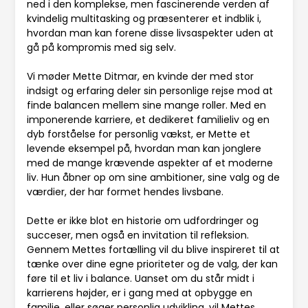
ned i den komplekse, men fascinerende verden af
kvindelig multitasking og præsenterer et indblik i,
hvordan man kan forene disse livsaspekter uden at
gå på kompromis med sig selv.
Vi møder Mette Ditmar, en kvinde der med stor
indsigt og erfaring deler sin personlige rejse mod at
finde balancen mellem sine mange roller. Med en
imponerende karriere, et dedikeret familieliv og en
dyb forståelse for personlig vækst, er Mette et
levende eksempel på, hvordan man kan jonglere
med de mange krævende aspekter af et moderne
liv. Hun åbner op om sine ambitioner, sine valg og de
værdier, der har formet hendes livsbane.
Dette er ikke blot en historie om udfordringer og
succeser, men også en invitation til refleksion.
Gennem Mettes fortælling vil du blive inspireret til at
tænke over dine egne prioriteter og de valg, der kan
føre til et liv i balance. Uanset om du står midt i
karrierens højder, er i gang med at opbygge en
familie, eller søger personlig udvikling, vil Mettes