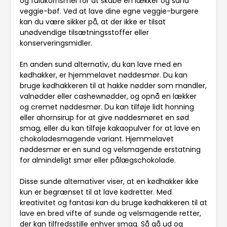
og fuldkornsmel for at skabe en lækker og sund
veggie-bøf. Ved at lave dine egne veggie-burgere
kan du være sikker på, at der ikke er tilsat
unødvendige tilsætningsstoffer eller
konserveringsmidler.
En anden sund alternativ, du kan lave med en
kødhakker, er hjemmelavet nøddesmør. Du kan
bruge kødhakkeren til at hakke nødder som mandler,
valnødder eller cashewnødder, og opnå en lækker
og cremet nøddesmør. Du kan tilføje lidt honning
eller ahornsirup for at give nøddesmøret en sød
smag, eller du kan tilføje kakaopulver for at lave en
chokoladesmagende variant. Hjemmelavet
nøddesmør er en sund og velsmagende erstatning
for almindeligt smør eller pålægschokolade.
Disse sunde alternativer viser, at en kødhakker ikke
kun er begrænset til at lave kødretter. Med
kreativitet og fantasi kan du bruge kødhakkeren til at
lave en bred vifte af sunde og velsmagende retter,
der kan tilfredsstille enhver smag. Så gå ud og