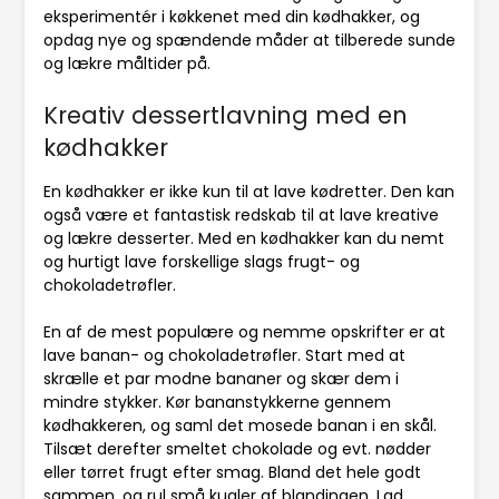
eksperimentér i køkkenet med din kødhakker, og
opdag nye og spændende måder at tilberede sunde
og lækre måltider på.
Kreativ dessertlavning med en
kødhakker
En kødhakker er ikke kun til at lave kødretter. Den kan
også være et fantastisk redskab til at lave kreative
og lækre desserter. Med en kødhakker kan du nemt
og hurtigt lave forskellige slags frugt- og
chokoladetrøfler.
En af de mest populære og nemme opskrifter er at
lave banan- og chokoladetrøfler. Start med at
skrælle et par modne bananer og skær dem i
mindre stykker. Kør bananstykkerne gennem
kødhakkeren, og saml det mosede banan i en skål.
Tilsæt derefter smeltet chokolade og evt. nødder
eller tørret frugt efter smag. Bland det hele godt
sammen, og rul små kugler af blandingen. Lad