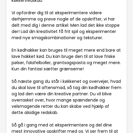
køkkenredskab.
Vi opfordrer dig til at eksperimentere videre
derhjemme og prøve nogle af de opskrifter, vi har
delt med dig i denne artikel. Men lad det ikke stoppe
der! Lad din kreativitet få frit spil og eksperimenter
med nye smagskombinationer og teksturer.
En kødhakker kan bruges til meget mere end bare at
lave hakket kød. Du kan bruge den til at lave friske
pølser, falafelboller, grøntsagspasta og meget mere.
Kun din fantasi sætter grænserne!
Så næste gang du står i køkkenet og overvejer, hvad
du skal lave til aftensmad, så tag din kødhakker frem
og lad den være din kreative partner. Du vil blive
overrasket over, hvor mange spændende og
velsmagende retter du kan skabe ved hjælp af
dette alsidige redskab.
Så gå i gang med at eksperimentere og del dine
mest innovative opskrifter med os. Vi ser frem til at