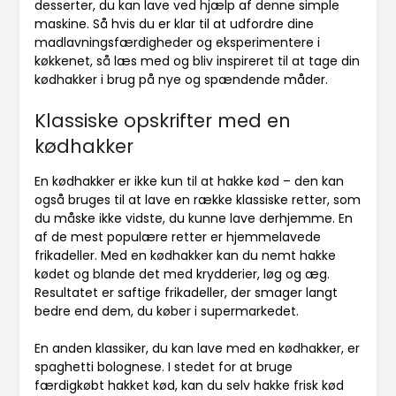
desserter, du kan lave ved hjælp af denne simple
maskine. Så hvis du er klar til at udfordre dine
madlavningsfærdigheder og eksperimentere i
køkkenet, så læs med og bliv inspireret til at tage din
kødhakker i brug på nye og spændende måder.
Klassiske opskrifter med en
kødhakker
En kødhakker er ikke kun til at hakke kød – den kan
også bruges til at lave en række klassiske retter, som
du måske ikke vidste, du kunne lave derhjemme. En
af de mest populære retter er hjemmelavede
frikadeller. Med en kødhakker kan du nemt hakke
kødet og blande det med krydderier, løg og æg.
Resultatet er saftige frikadeller, der smager langt
bedre end dem, du køber i supermarkedet.
En anden klassiker, du kan lave med en kødhakker, er
spaghetti bolognese. I stedet for at bruge
færdigkøbt hakket kød, kan du selv hakke frisk kød