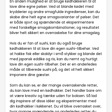
En anden mulighed er at bruge kødhakkeren til at
lave dine egne pølser. Ved at blande kødet med
krydderier og andre smagfulde ingredienser, kan du
skabe dine helt egne smagsvarianter af pølser. Det
er både sjovt og spændende at eksperimentere
med forskellige smagskombinationer, og resultatet
bliver helt sikkert en overraskelse for dine smagsløg.
Hvis du er fan af sushi, kan du også bruge
kødhakkeren til at lave din egen sushi-tilbehør. Ved
at hakke fisk eller skaldyr i små stykker og blande det
med japansk eddike og ris, kan du nemt og hurtigt
lave din egen sushi-tilbehør. Det er en anderledes
måde at tilberede sushi på, og det vil helt sikkert
imponere dine gæster.
Som du kan se, er der mange overraskende retter,
du kan lave med en kødhakker. Det handler bare om
at være kreativ og tænke uden for boksen. Så lad
dig inspirere af disse idéer og eksperimenter med
din kødhakker i køkkenet. Du vil blive overrasket over,
hvor mange spændende og anderledes retter du