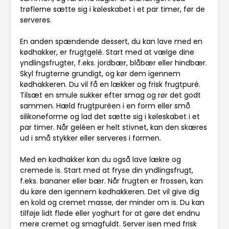
trøflerne sætte sig i køleskabet i et par timer, før de
serveres.
En anden spændende dessert, du kan lave med en
kødhakker, er frugtgelé. Start med at vælge dine
yndlingsfrugter, f.eks. jordbær, blåbær eller hindbær.
Skyl frugterne grundigt, og kør dem igennem
kødhakkeren. Du vil få en lækker og frisk frugtpuré.
Tilsæt en smule sukker efter smag og rør det godt
sammen. Hæld frugtpuréen i en form eller små
silikoneforme og lad det sætte sig i køleskabet i et
par timer. Når geléen er helt stivnet, kan den skæres
ud i små stykker eller serveres i formen.
Med en kødhakker kan du også lave lækre og
cremede is. Start med at fryse din yndlingsfrugt,
f.eks. bananer eller bær. Når frugten er frossen, kan
du køre den igennem kødhakkeren. Det vil give dig
en kold og cremet masse, der minder om is. Du kan
tilføje lidt fløde eller yoghurt for at gøre det endnu
mere cremet og smagfuldt. Server isen med frisk