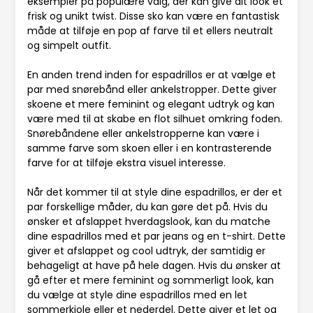
eksempler på populære valg, der kan give dit look et
frisk og unikt twist. Disse sko kan være en fantastisk
måde at tilføje en pop af farve til et ellers neutralt
og simpelt outfit.
En anden trend inden for espadrillos er at vælge et
par med snørebånd eller ankelstropper. Dette giver
skoene et mere feminint og elegant udtryk og kan
være med til at skabe en flot silhuet omkring foden.
Snørebåndene eller ankelstropperne kan være i
samme farve som skoen eller i en kontrasterende
farve for at tilføje ekstra visuel interesse.
Når det kommer til at style dine espadrillos, er der et
par forskellige måder, du kan gøre det på. Hvis du
ønsker et afslappet hverdagslook, kan du matche
dine espadrillos med et par jeans og en t-shirt. Dette
giver et afslappet og cool udtryk, der samtidig er
behageligt at have på hele dagen. Hvis du ønsker at
gå efter et mere feminint og sommerligt look, kan
du vælge at style dine espadrillos med en let
sommerkjole eller et nederdel. Dette giver et let og