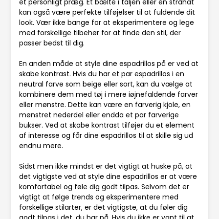
et personligt præg. Et bælte i taljen eller en stråhat
kan også være perfekte tilføjelser til at fuldende dit
look. Vær ikke bange for at eksperimentere og lege
med forskellige tilbehør for at finde den stil, der
passer bedst til dig.
En anden måde at style dine espadrillos på er ved at
skabe kontrast. Hvis du har et par espadrillos i en
neutral farve som beige eller sort, kan du vælge at
kombinere dem med tøj i mere iøjnefaldende farver
eller mønstre. Dette kan være en farverig kjole, en
mønstret nederdel eller endda et par farverige
bukser. Ved at skabe kontrast tilføjer du et element
af interesse og får dine espadrillos til at skille sig ud
endnu mere.
Sidst men ikke mindst er det vigtigt at huske på, at
det vigtigste ved at style dine espadrillos er at være
komfortabel og føle dig godt tilpas. Selvom det er
vigtigt at følge trends og eksperimentere med
forskellige stilarter, er det vigtigste, at du føler dig
godt tilpas i det, du har på. Hvis du ikke er vant til at