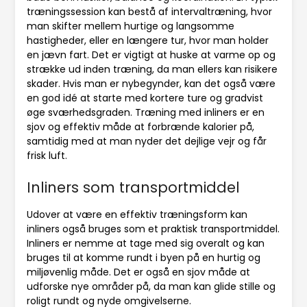
træningssession kan bestå af intervaltræning, hvor
man skifter mellem hurtige og langsomme
hastigheder, eller en længere tur, hvor man holder
en jævn fart. Det er vigtigt at huske at varme op og
strække ud inden træning, da man ellers kan risikere
skader. Hvis man er nybegynder, kan det også være
en god idé at starte med kortere ture og gradvist
øge sværhedsgraden. Træning med inliners er en
sjov og effektiv måde at forbrænde kalorier på,
samtidig med at man nyder det dejlige vejr og får
frisk luft.
Inliners som transportmiddel
Udover at være en effektiv træningsform kan
inliners også bruges som et praktisk transportmiddel.
Inliners er nemme at tage med sig overalt og kan
bruges til at komme rundt i byen på en hurtig og
miljøvenlig måde. Det er også en sjov måde at
udforske nye områder på, da man kan glide stille og
roligt rundt og nyde omgivelserne.