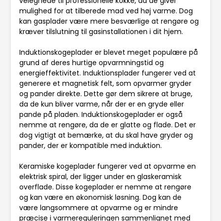
velegnede til professionelle kokke, da de giver
mulighed for at tilberede mad ved høj varme. Dog
kan gasplader være mere besværlige at rengøre og
kræver tilslutning til gasinstallationen i dit hjem.
Induktionskogeplader er blevet meget populære på
grund af deres hurtige opvarmningstid og
energieffektivitet. Induktionsplader fungerer ved at
generere et magnetisk felt, som opvarmer gryder
og pander direkte. Dette gør dem sikrere at bruge,
da de kun bliver varme, når der er en gryde eller
pande på pladen. Induktionskogeplader er også
nemme at rengøre, da de er glatte og flade. Det er
dog vigtigt at bemærke, at du skal have gryder og
pander, der er kompatible med induktion.
Keramiske kogeplader fungerer ved at opvarme en
elektrisk spiral, der ligger under en glaskeramisk
overflade. Disse kogeplader er nemme at rengøre
og kan være en økonomisk løsning. Dog kan de
være langsommere at opvarme og er mindre
præcise i varmereguleringen sammenlignet med