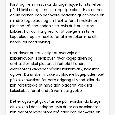
Først og fremmest skal du tage højde for størrelsen
på dit køkken og den tilgængelige plads. Hvis du har
et lille køkken, kan det være nødvendigt at vælge en
mindre kogeplade og emhætte for at maksimere
pladsen. På den anden side, hvis du har et stort
køkken, har du mulighed for at vælge en større
kogeplade og emhætte for at imødekomme dit
behov for madlavning.
Derudover er det vigtigt at overveje dit
køkkenlayout. Tænk over, hvor kogepladen og
emhætten skal placeres i forhold til andre
elementer i køkkenet såsom køkkenvask, køleskab
og ovn. Du ønsker måske at placere kogepladen tæt
på køkkenvasken for nem adgang til vand, eller du
kan foretrække at have den placeret væk fra
køleskabet for at undgå varmeafgivelse.
Det er også vigtigt at tænke på, hvordan du bruger
dit køkken i dagligdagen. Hvis du er en passioneret
kok, der ofte laver store måltider, kan det være en