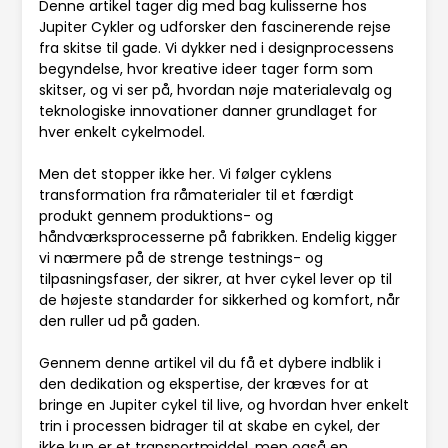
Denne artikel tager dig med bag kulisserne hos
Jupiter Cykler og udforsker den fascinerende rejse
fra skitse til gade. Vi dykker ned i designprocessens
begyndelse, hvor kreative ideer tager form som
skitser, og vi ser på, hvordan nøje materialevalg og
teknologiske innovationer danner grundlaget for
hver enkelt cykelmodel.
Men det stopper ikke her. Vi følger cyklens
transformation fra råmaterialer til et færdigt
produkt gennem produktions- og
håndværksprocesserne på fabrikken. Endelig kigger
vi nærmere på de strenge testnings- og
tilpasningsfaser, der sikrer, at hver cykel lever op til
de højeste standarder for sikkerhed og komfort, når
den ruller ud på gaden.
Gennem denne artikel vil du få et dybere indblik i
den dedikation og ekspertise, der kræves for at
bringe en Jupiter cykel til live, og hvordan hver enkelt
trin i processen bidrager til at skabe en cykel, der
ikke kun er et transportmiddel, men også en