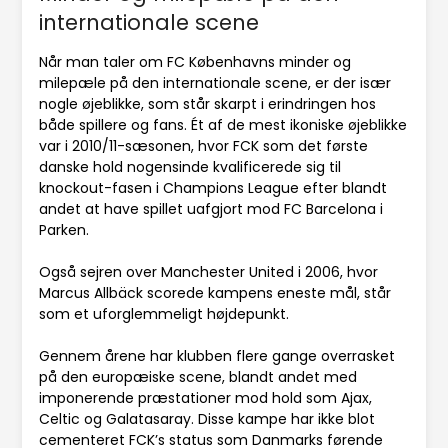
internationale scene
Når man taler om FC Københavns minder og
milepæle på den internationale scene, er der især
nogle øjeblikke, som står skarpt i erindringen hos
både spillere og fans. Ét af de mest ikoniske øjeblikke
var i 2010/11-sæsonen, hvor FCK som det første
danske hold nogensinde kvalificerede sig til
knockout-fasen i Champions League efter blandt
andet at have spillet uafgjort mod FC Barcelona i
Parken.
Også sejren over Manchester United i 2006, hvor
Marcus Allbäck scorede kampens eneste mål, står
som et uforglemmeligt højdepunkt.
Gennem årene har klubben flere gange overrasket
på den europæiske scene, blandt andet med
imponerende præstationer mod hold som Ajax,
Celtic og Galatasaray. Disse kampe har ikke blot
cementeret FCK’s status som Danmarks førende