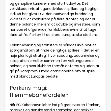
og genoplive karrierer med stort udbytte. Det
vellykkede mix af egenudviklede spillere og kløgtige
indkøb har givet FCK den nødvendige bredde og
kvalitet til at konkurrere på flere fronter, og det er
denne balance mellem at udvikle og investere, som
har været afgørende for klubbens evne til at tage
skridtet fra Parken til de store europæiske stadions.
Talentudvikling og transfers er således ikke blot et
spørgsmål om at finde de rigtige spillere – det er en
nøje planlagt strategi, hvor scouting, uddannelse og
integration smelter sammen i en velfungerende
helhed, og hvor klubben formår at forny sig uden at
gå på kompromis med ambitionerne om at spille
med blandt Europas bedste.
Parkens magi:
Hjemmebanefordelen
Når FC København løber ind på grønsværen i Parken,
mærkes en ganske særlig stemning, der rækker