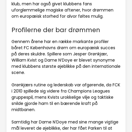
klub, men har også givet klubbens fans
uforglemmelige magiske aftener, hvor drømmen
om europæisk storhed for alvor føltes mulig.
Profilerne der bar drømmen
Gennem årene har en række markante profiler
båret FC Københavns drøm om europæisk succes
på deres skuldre. Spillere som Jesper Grønkjær,
William Kvist og Dame N’Doye er blevet synonyme
med klubbens største øjeblikke på den internationale
scene.
Grønkjærs rutine og lederskab var afgørende, da FCK
i 2010 spillede sig videre fra Champions Leagues
gruppespil, mens Kvists urokkelige vilje og taktiske
snilde gjorde ham til en bærende kraft på
midtbanen.
Samtidig har Dame N’Doye med sine mange vigtige
mål leveret de øjeblikke, der har fået Parken til at