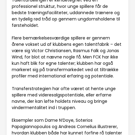
professionel struktur, hvor unge spillere får de
bedste træningsfaciliteter, uddannede trænere og
en tydelig rød tråd op gennem ungdomsholdene til
førsteholdet.
Flere bemærkelsesværdige spillere er gennem
årene vokset ud af klubbens egen talentfabrik – det
være sig Victor Christiansen, Rasmus Falk og Jonas
Wind, for blot at nævne nogle få. Men FCK har ikke
kun haft blik for egne talenter; klubben har også
markeret sig på transfermarkedet ved at tiltrække
profiler med international erfaring og potentiale.
Transferstrategien har ofte været at hente unge
spillere med videresalgspotentiale, eller erfarne
navne, der kan løfte holdets niveau og bringe
vindermentalitet ind i truppen.
Eksempler som Dame N’Doye, Soterios
Papagiannopoulos og Andreas Cornelius illustrerer,
hvordan klubben både har kunnet forfine rå talenter