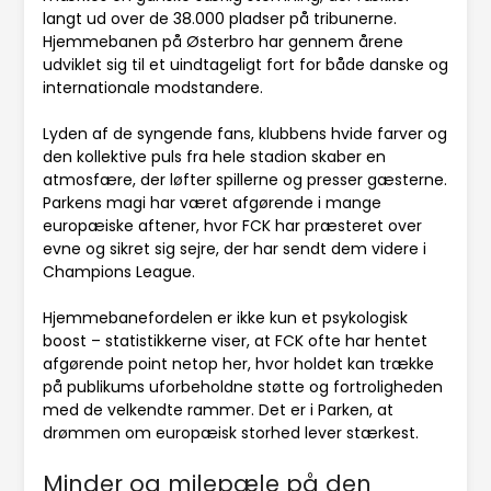
langt ud over de 38.000 pladser på tribunerne.
Hjemmebanen på Østerbro har gennem årene
udviklet sig til et uindtageligt fort for både danske og
internationale modstandere.
Lyden af de syngende fans, klubbens hvide farver og
den kollektive puls fra hele stadion skaber en
atmosfære, der løfter spillerne og presser gæsterne.
Parkens magi har været afgørende i mange
europæiske aftener, hvor FCK har præsteret over
evne og sikret sig sejre, der har sendt dem videre i
Champions League.
Hjemmebanefordelen er ikke kun et psykologisk
boost – statistikkerne viser, at FCK ofte har hentet
afgørende point netop her, hvor holdet kan trække
på publikums uforbeholdne støtte og fortroligheden
med de velkendte rammer. Det er i Parken, at
drømmen om europæisk storhed lever stærkest.
Minder og milepæle på den