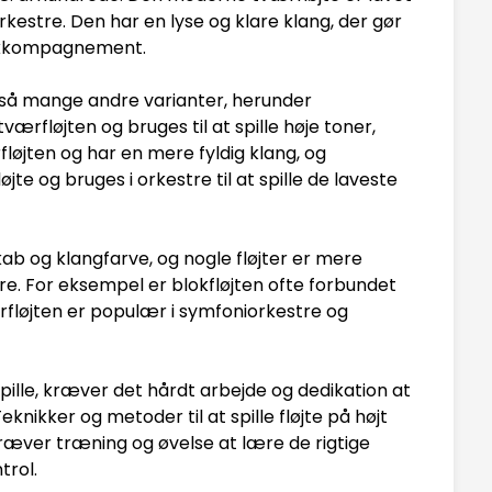
kestre. Den har en lyse og klare klang, der gør
g akkompagnement.
også mange andre varianter, herunder
værfløjten og bruges til at spille høje toner,
rfløjten og har en mere fyldig klang, og
jte og bruges i orkestre til at spille de laveste
kab og klangfarve, og nogle fløjter er mere
dre. For eksempel er blokfløjten ofte forbundet
fløjten er populær i symfoniorkestre og
pille, kræver det hårdt arbejde og dedikation at
nikker og metoder til at spille fløjte på højt
t kræver træning og øvelse at lære de rigtige
trol.