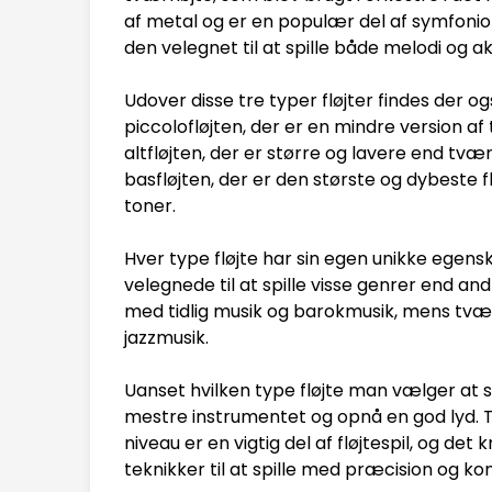
af metal og er en populær del af symfonior
den velegnet til at spille både melodi o
Udover disse tre typer fløjter findes der 
piccolofløjten, der er en mindre version af t
altfløjten, der er større og lavere end tvæ
basfløjten, der er den største og dybeste flø
toner.
Hver type fløjte har sin egen unikke egens
velegnede til at spille visse genrer end an
med tidlig musik og barokmusik, mens tvær
jazzmusik.
Uanset hvilken type fløjte man vælger at s
mestre instrumentet og opnå en god lyd. Tek
niveau er en vigtig del af fløjtespil, og de
teknikker til at spille med præcision og kon