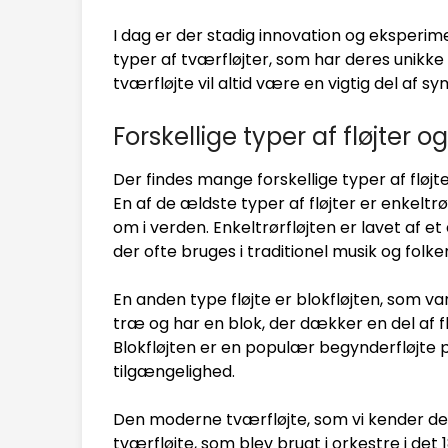
I dag er der stadig innovation og eksperim
typer af tværfløjter, som har deres unik
tværfløjte vil altid være en vigtig del af s
Forskellige typer af fløjter
Der findes mange forskellige typer af fløj
En af de ældste typer af fløjter er enkeltrør
om i verden. Enkeltrørfløjten er lavet af et
der ofte bruges i traditionel musik og folke
En anden type fløjte er blokfløjten, som va
træ og har en blok, der dækker en del af fl
Blokfløjten er en populær begynderfløjte p
tilgængelighed.
Den moderne tværfløjte, som vi kender den
tværfløjte, som blev brugt i orkestre i de