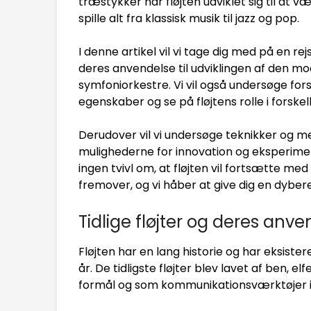
træstykker har fløjten udviklet sig til at 
spille alt fra klassisk musik til jazz og pop.
I denne artikel vil vi tage dig med på en rejs
deres anvendelse til udviklingen af den mo
symfoniorkestre. Vi vil også undersøge fors
egenskaber og se på fløjtens rolle i forske
Derudover vil vi undersøge teknikker og meto
mulighederne for innovation og eksperimen
ingen tvivl om, at fløjten vil fortsætte me
fremover, og vi håber at give dig en dyber
Tidlige fløjter og deres anv
Fløjten har en lang historie og har eksistere
år. De tidligste fløjter blev lavet af ben, e
formål og som kommunikationsværktøjer i 