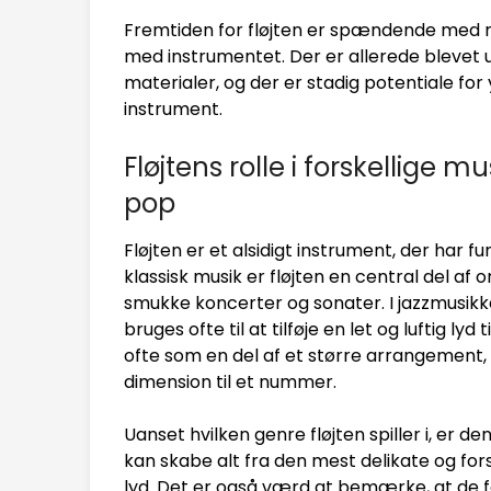
Fremtiden for fløjten er spændende med m
med instrumentet. Der er allerede blevet udv
materialer, og der er stadig potentiale for 
instrument.
Fløjtens rolle i forskellige mu
pop
Fløjten er et alsidigt instrument, der har fu
klassisk musik er fløjten en central del af
smukke koncerter og sonater. I jazzmusikke
bruges ofte til at tilføje en let og luftig ly
ofte som en del af et større arrangement, 
dimension til et nummer.
Uanset hvilken genre fløjten spiller i, er de
kan skabe alt fra den mest delikate og fors
lyd. Det er også værd at bemærke, at de for