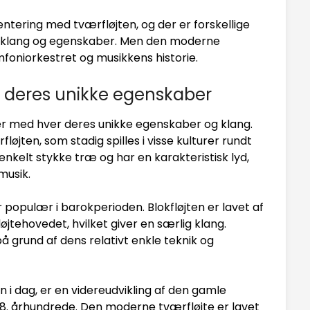
entering med tværfløjten, og der er forskellige
ke klang og egenskaber. Men den moderne
ymfoniorkestret og musikkens historie.
 og deres unikke egenskaber
ter med hver deres unikke egenskaber og klang.
fløjten, som stadig spilles i visse kulturer rundt
 enkelt stykke træ og har en karakteristisk lyd,
musik.
r populær i barokperioden. Blokfløjten er lavet af
øjtehovedet, hvilket giver en særlig klang.
å grund af dens relativt enkle teknik og
 i dag, er en videreudvikling af den gamle
t 18. århundrede. Den moderne tværfløjte er lavet