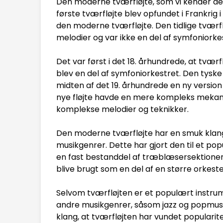
Den moderne tværfløjte, som vi kender den 
første tværfløjte blev opfundet i Frankrig 
den moderne tværfløjte. Den tidlige tværflø
melodier og var ikke en del af symfoniorke
Det var først i det 18. århundrede, at tvær
blev en del af symfoniorkestret. Den tys
midten af det 19. århundrede en ny version 
nye fløjte havde en mere kompleks mekanik
komplekse melodier og teknikker.
Den moderne tværfløjte har en smuk klang og
musikgenrer. Dette har gjort den til et po
en fast bestanddel af træblæsersektionen.
blive brugt som en del af en større orkeste
Selvom tværfløjten er et populært instrume
andre musikgenrer, såsom jazz og popmusi
klang, at tværfløjten har vundet popularit