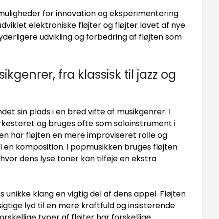
uligheder for innovation og eksperimentering
iklet elektroniske fløjter og fløjter lavet af nye
yderligere udvikling og forbedring af fløjten som
sikgenrer, fra klassisk til jazz og
ndet sin plads i en bred vifte af musikgenrer. I
 orkesteret og bruges ofte som soloinstrument i
n har fløjten en mere improviseret rolle og
d til en komposition. I popmusikken bruges fløjten
hvor dens lyse toner kan tilføje en ekstra
ns unikke klang en vigtig del af dens appel. Fløjten
igtige lyd til en mere kraftfuld og insisterende
skellige typer af fløjter har forskellige