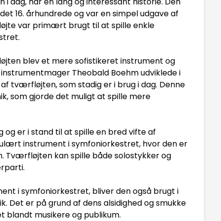
i dag, har en lang og interessant historie. Den
i det 16. århundrede og var en simpel udgave af
jte var primært brugt til at spille enkle
stret.
fløjten blev et mere sofistikeret instrument og
ke instrumentmager Theobald Boehm udviklede i
af tværfløjten, som stadig er i brug i dag. Denne
, som gjorde det muligt at spille mere
 er i stand til at spille en bred vifte af
pulært instrument i symfoniorkestret, hvor den er
 Tværfløjten kan spille både solostykker og
rparti.
nt i symfoniorkestret, bliver den også brugt i
k. Det er på grund af dens alsidighed og smukke
et blandt musikere og publikum.