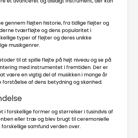
være et avanceret og alsidigt instrument, der kan
e gennem fløjten historie, fra tidlige fløjter og
derne tværfløjte og dens popularitet i
kellige typer af fløjter og deres unikke
llige musikgenrer.
der til at spille fløjte på højt niveau og se på
tering med instrumentet i fremtiden. Der er
d at være en vigtig del af musikken i mange år
e forståelse af dens betydning og skønhed.
endelse
t i forskellige former og størrelser i tusindvis af
lfenben eller træ og blev brugt til ceremonielle
forskellige samfund verden over.