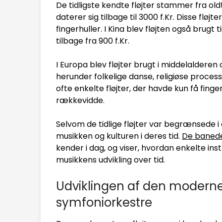
De tidligste kendte fløjter stammer fra old
daterer sig tilbage til 3000 f.Kr. Disse fløjt
fingerhuller. I Kina blev fløjten også brugt 
tilbage fra 900 f.Kr.
I Europa blev fløjter brugt i middelalder
herunder folkelige danse, religiøse processio
ofte enkelte fløjter, der havde kun få fing
rækkevidde.
Selvom de tidlige fløjter var begrænsede i 
musikken og kulturen i deres tid.
De banede
kender i dag, og viser, hvordan enkelte in
musikkens udvikling over tid.
Udviklingen af den moderne 
symfoniorkestre