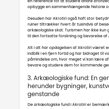
en reference for at studere andre bronzeald
opbygge en sammenhængende historie om 
Desuden har Akrotiri også haft stor betyd
ruiner tiltrækker hvert år tusindvis af be
arkæologiske skat. Turismen har ikke kun 
til den fortsatte forskning og bevarelse af A
Alt i alt har opdagelsen af Akrotiri været 
indblik i en fjern fortid og har bidraget til v
påmindelse om, hvor meget vi kan lære af f
bevare og studere dem for kommende gen
3. Arkæologiske fund: En ge
herunder bygninger, kunst
genstande
De arkæologiske fund i Akrotiri er bemær