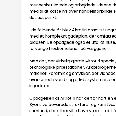
mennesker levede og arbejdede i denne ti
med til at kaste lys over handelsforbindels
det tidspunkt.
I de følgende år blev Akrotiri gradvist udg
med et komplekst gadeplan, der omfattede
pladser. De opdagede også et utal af huse
farverige freskomalerier på væggene.
Men det,
der virkelig gjorde Akrotiri speciel
teknologiske præstationer. Arkæologerne
malerier, keramik og smykker, der vidnede
avancerede vand- og afløbssystemer, der a
ingeniører.
Opdagelsen af Akrotiri har derfor haft en e
Byens velbevarede strukturer og kunstværke
samfund, der ellers ville have været tabt 