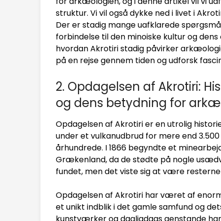
for arkæologien, og i denne artikel vil vi 
struktur. Vi vil også dykke ned i livet i Ak
Der er stadig mange uafklarede spørgsmål
forbindelse til den minoiske kultur og dens 
hvordan Akrotiri stadig påvirker arkæologie
på en rejse gennem tiden og udforsk fascin
2. Opdagelsen af Akrotiri: 
og dens betydning for arkæ
Opdagelsen af Akrotiri er en utrolig hist
under et vulkanudbrud for mere end 3.500 å
århundrede. I 1866 begyndte et minearbejde
Grækenland, da de stødte på nogle usædva
fundet, men det viste sig at være restern
Opdagelsen af Akrotiri har været af enorm
et unikt indblik i det gamle samfund og det
kunstværker og dagligdags genstande har