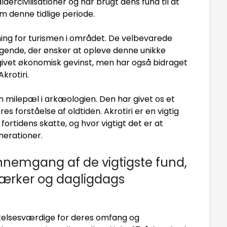
ercivilisationer og har brugt dens fund til at
denne tidlige periode.
ning for turismen i området. De velbevarede
søgende, der ønsker at opleve denne unikke
givet økonomisk gevinst, men har også bidraget
krotiri.
en milepæl i arkæologien. Den har givet os et
ores forståelse af oldtiden. Akrotiri er en vigtig
ortidens skatte, og hvor vigtigt det er at
erationer.
nnemgang af de vigtigste fund,
værker og dagligdags
kelsesværdige for deres omfang og