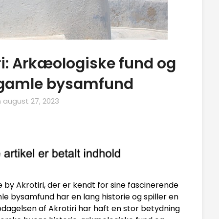
i: Arkæologiske fund og
ldgamle bysamfund
n
august 27, 2023
by Akrotiri, der er kendt for sine fascinerende
e bysamfund har en lang historie og spiller en
 Opdagelsen af Akrotiri har haft en stor betydning