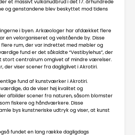
der et massivt vulkanudbrud i det 17. århundrede
erne og genstandene blev beskyttet mod tidens
ingerne i byen. Arkæologer har afdækket flere
 var en velorganiseret og velstående by. Disse
lere rum, der var indrettet med møbler og
rdige fund er det såkaldte “Vestibylehus”, der
t stort centralrum omgivet af mindre værelser.
er viser scener fra dagliglivet i Akrotiri.
tlige fund af kunstværker i Akrotiri.
rdige, da de viser høj kvalitet og
ier afbilder scener fra naturen, såsom blomster
 såsom fiskere og håndværkere. Disse
gamle bys kunstneriske udtryk og viser, at kunst
også fundet en lang række dagligdags