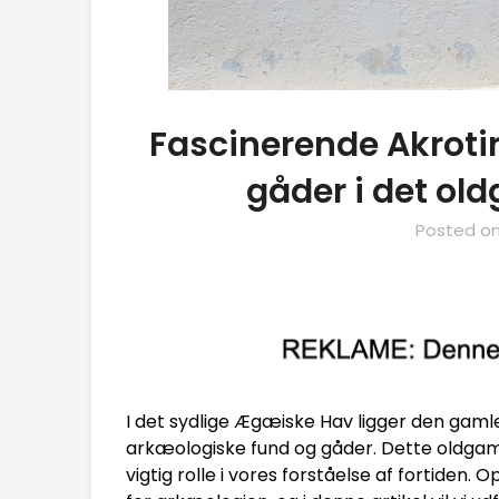
Fascinerende Akrotir
gåder i det o
Posted o
I det sydlige Ægæiske Hav ligger den gamle 
arkæologiske fund og gåder. Dette oldgaml
vigtig rolle i vores forståelse af fortiden.