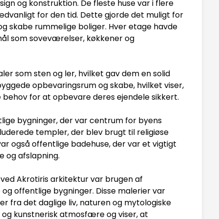
ign og konstruktion. De fleste huse var i flere
dvanligt for den tid. Dette gjorde det muligt for
og skabe rummelige boliger. Hver etage havde
formål som soveværelser, køkkener og
ler som sten og ler, hvilket gav dem en solid
byggede opbevaringsrum og skabe, hvilket viser,
behov for at opbevare deres ejendele sikkert.
lige bygninger, der var centrum for byens
kluderede templer, der blev brugt til religiøse
ar også offentlige badehuse, der var et vigtigt
e og afslapning.
d Akrotiris arkitektur var brugen af
og offentlige bygninger. Disse malerier var
r fra det daglige liv, naturen og mytologiske
k og kunstnerisk atmosfære og viser, at