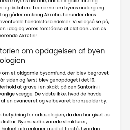
udforske byens historie, arkæologiske fund og
rotiri og diskutere teorierne om byens undergang.
 og gåder omkring Akrotiri, herunder dens
eventuelle handelsforbindelser. Vi vil også se på,
n i dag og vores forståelse af oldtiden. Join os
erende Akrotiri!
Historien om opdagelsen af byen
ologien
orie om et oldgamle bysamfund, der blev begravet
r siden og først blev genopdaget i det 19.
rhold at grave i en skakt på øen Santorini i
nlige vægge. De vidste ikke, hvad de havde
e af en avanceret og velbevaret bronzealderby.
 betydning for arkæologien, da den har givet os
s kultur. Byens velbevarede strukturer,
 hjulpet arkæologer med at forstå, hvordan