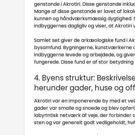
genstande i Akrotiri. Disse genstande ink
Mange af disse genstande er lavet af lokale
kunnen og håndværksmæssig dygtighed. Dis
indbyggernes dagligliv og viser, at Akrotir
Samlet set giver de arkæologiske fund i Akr
bysamfund. Bygningerne, kunstværkerne o
indbyggerne levede og arbejdede, og giver
fungerede. Disse fund er af stor betydning
4. Byens struktur: Beskrivels
herunder gader, huse og of
Akrotiri var en imponerende by med et velo
gader var smalle og snoede og blev opført
labyrintisk netværk af veje, der forbinder 
sten og var generelt godt vedligeholdt, hv