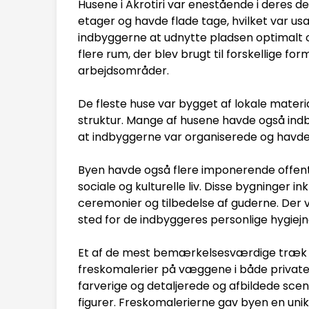
Husene i Akrotiri var enestående i deres des
etager og havde flade tage, hvilket var usæ
indbyggerne at udnytte pladsen optimalt 
flere rum, der blev brugt til forskellige 
arbejdsområder.
De fleste huse var bygget af lokale materia
struktur. Mange af husene havde også ind
at indbyggerne var organiserede og havde 
Byen havde også flere imponerende offent
sociale og kulturelle liv. Disse bygninger in
ceremonier og tilbedelse af guderne. Der v
sted for de indbyggeres personlige hygiejn
Et af de mest bemærkelsesværdige træk ve
freskomalerier på væggene i både private 
farverige og detaljerede og afbildede scene
figurer. Freskomalerierne gav byen en uni