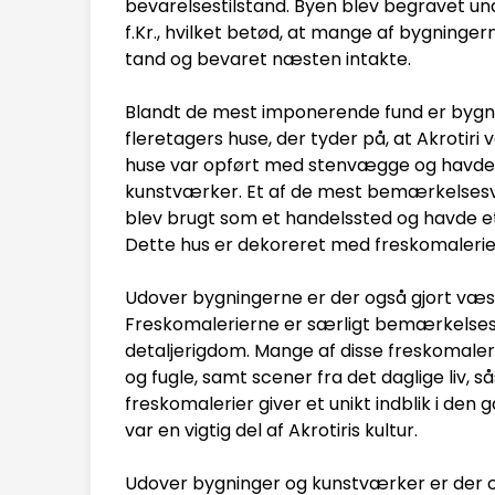
bevarelsestilstand. Byen blev begravet un
f.Kr., hvilket betød, at mange af bygning
tand og bevaret næsten intakte.
Blandt de mest imponerende fund er bygn
fleretagers huse, der tyder på, at Akrotiri
huse var opført med stenvægge og havde f
kunstværker. Et af de mest bemærkelsesvæ
blev brugt som et handelssted og havde e
Dette hus er dekoreret med freskomalerier, d
Udover bygningerne er der også gjort væsen
Freskomalerierne er særligt bemærkelsesvæ
detaljerigdom. Mange af disse freskomaler
og fugle, samt scener fra det daglige liv,
freskomalerier giver et unikt indblik i den 
var en vigtig del af Akrotiris kultur.
Udover bygninger og kunstværker er der 