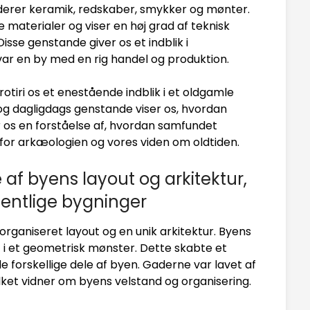
luderer keramik, redskaber, smykker og mønter.
 materialer og viser en høj grad af teknisk
se genstande giver os et indblik i
i var en by med en rig handel og produktion.
otiri os et enestående indblik i et oldgamle
g dagligdags genstande viser os, hvordan
 os en forståelse af, hvordan samfundet
 for arkæologien og vores viden om oldtiden.
e af byens layout og arkitektur,
fentlige bygninger
rganiseret layout og en unik arkitektur. Byens
 i et geometrisk mønster. Dette skabte et
de forskellige dele af byen. Gaderne var lavet af
ilket vidner om byens velstand og organisering.