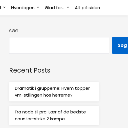
d
Hverdagen
Glad for…
Alt på siden
SØG
Søg
Recent Posts
Dramatik i grupperne: Hvem topper
vm-stillingen hos herrerne?
Fra noob til pro: Lær af de bedste
counter-strike 2 kampe