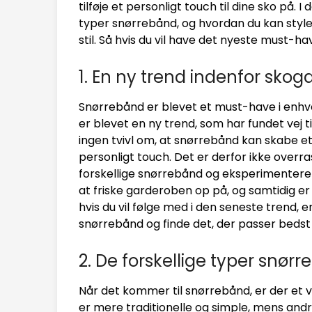
tilføje et personligt touch til dine sko på. I 
typer snørrebånd, og hvordan du kan style
stil. Så hvis du vil have det nyeste must-ha
1. En ny trend indenfor sko
Snørrebånd er blevet et must-have i enhve
er blevet en ny trend, som har fundet vej t
ingen tvivl om, at snørrebånd kan skabe et
personligt touch. Det er derfor ikke overra
forskellige snørrebånd og eksperimenter
at friske garderoben op på, og samtidig er 
hvis du vil følge med i den seneste trend, er 
snørrebånd og finde det, der passer bedst ti
2. De forskellige typer snør
Når det kommer til snørrebånd, er der et v
er mere traditionelle og simple, mens and