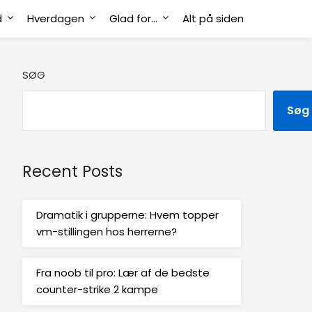
d
Hverdagen
Glad for…
Alt på siden
SØG
Søg
Recent Posts
Dramatik i grupperne: Hvem topper
vm-stillingen hos herrerne?
Fra noob til pro: Lær af de bedste
counter-strike 2 kampe