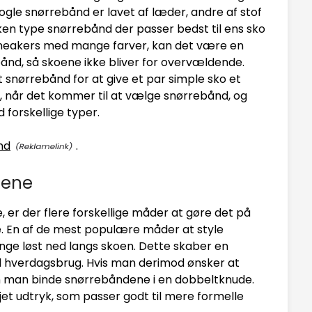
nogle snørrebånd er lavet af læder, andre af stof
ilken type snørrebånd der passer bedst til ens sko
 sneakers med mange farver, kan det være en
ånd, så skoene ikke bliver for overvældende.
snørrebånd for at give et par simple sko et
r, når det kommer til at vælge snørrebånd, og
forskellige typer.
nd
.
ndene
 er der flere forskellige måder at gøre det på
ce. En af de mest populære måder at style
ge løst ned langs skoen. Dette skaber en
til hverdagsbrug. Hvis man derimod ønsker at
n man binde snørrebåndene i en dobbeltknude.
jet udtryk, som passer godt til mere formelle