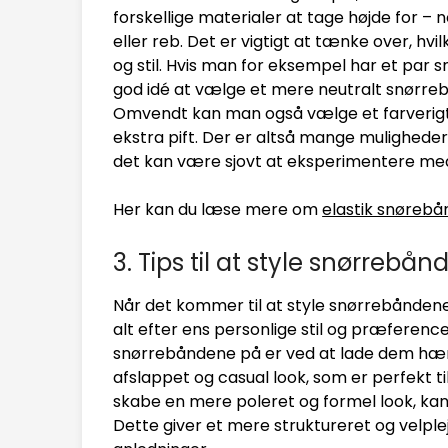
forskellige materialer at tage højde for – 
eller reb. Det er vigtigt at tænke over, hv
og stil. Hvis man for eksempel har et par
god idé at vælge et mere neutralt snørreb
Omvendt kan man også vælge et farverigt 
ekstra pift. Der er altså mange mulighede
det kan være sjovt at eksperimentere med 
Her kan du læse mere om
elastik snørebå
3. Tips til at style snørrebå
Når det kommer til at style snørrebåndene,
alt efter ens personlige stil og præferen
snørrebåndene på er ved at lade dem hæn
afslappet og casual look, som er perfekt 
skabe en mere poleret og formel look, ka
Dette giver et mere struktureret og velple