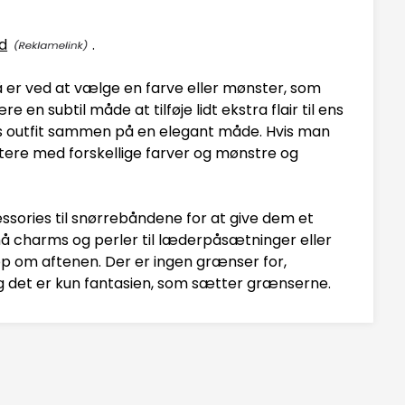
d
.
er ved at vælge en farve eller mønster, som
e en subtil måde at tilføje lidt ekstra flair til ens
ns outfit sammen på en elegant måde. Hvis man
ere med forskellige farver og mønstre og
ssories til snørrebåndene for at give dem et
små charms og perler til læderpåsætninger eller
p om aftenen. Der er ingen grænser for,
g det er kun fantasien, som sætter grænserne.