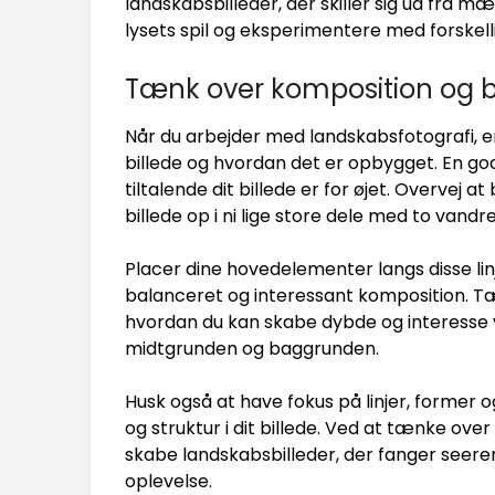
landskabsbilleder, der skiller sig ud fra mæ
lysets spil og eksperimentere med forskelli
Tænk over komposition og b
Når du arbejder med landskabsfotografi, er
billede og hvordan det er opbygget. En god
tiltalende dit billede er for øjet. Overvej a
billede op i ni lige store dele med to vandre
Placer dine hovedelementer langs disse lin
balanceret og interessant komposition. Tæ
hvordan du kan skabe dybde og interesse 
midtgrunden og baggrunden.
Husk også at have fokus på linjer, former 
og struktur i dit billede. Ved at tænke ov
skabe landskabsbilleder, der fanger see
oplevelse.