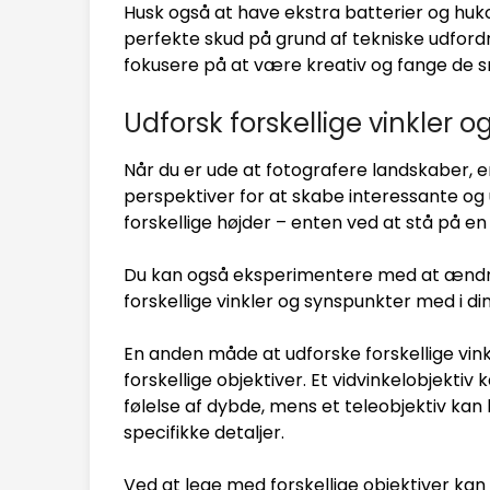
Husk også at have ekstra batterier og huko
perfekte skud på grund af tekniske udfordr
fokusere på at være kreativ og fange de s
Udforsk forskellige vinkler o
Når du er ude at fotografere landskaber, er 
perspektiver for at skabe interessante og u
forskellige højder – enten ved at stå på en 
Du kan også eksperimentere med at ændre di
forskellige vinkler og synspunkter med i din
En anden måde at udforske forskellige vin
forskellige objektiver. Et vidvinkelobjekt
følelse af dybde, mens et teleobjektiv k
specifikke detaljer.
Ved at lege med forskellige objektiver kan 