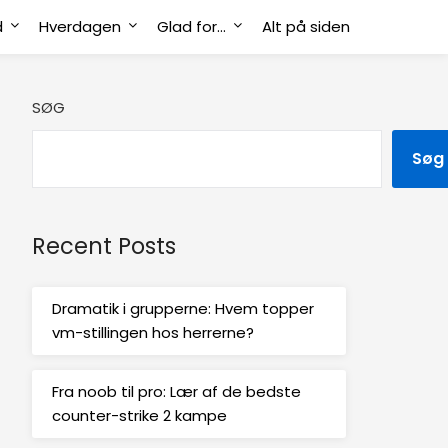
d
Hverdagen
Glad for…
Alt på siden
SØG
Søg
Recent Posts
Dramatik i grupperne: Hvem topper
vm-stillingen hos herrerne?
Fra noob til pro: Lær af de bedste
counter-strike 2 kampe