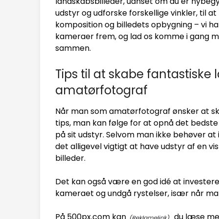
landskabsbilleder, uanset om du er nybegynde
udstyr og udforske forskellige vinkler, til
komposition og billedets opbygning – vi har
kameraer frem, og lad os komme i gang m
sammen.
Tips til at skabe fantastisk
amatørfotograf
Når man som amatørfotograf ønsker at skab
tips, man kan følge for at opnå det bedste r
på sit udstyr. Selvom man ikke behøver at 
det alligevel vigtigt at have udstyr af en v
billeder.
Det kan også være en god idé at investere i
kameraet og undgå rystelser, især når man 
På 500px.com kan
du læse meg