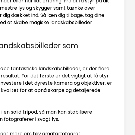
r eller har lidt erfaring. Fra at få styr på dit
 at mestre lys og skygger samt tænke over
 dig dækket ind. Så læn dig tilbage, tag dine
ed at skabe magiske landskabsbilleder
e landskabsbilleder som
e fantastiske landskabsbilleder, er der flere
esultat. For det første er det vigtigt at få styr
investere i det dyreste kamera og objektiver, er
is kvalitet for at opnå skarpe og detaljerede
 en solid tripod, så man kan stabilisere
fotograferer i svagt lys.
et mere om bliv amatørfotograf.