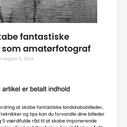
 skabe fantastiske
r som amatørfotograf
on
august 5, 2024
dring at skabe fantastiske landskabsbilleder,
e teknikker og tips kan du forvandle dine billeder
 dig 5 værdifulde råd til at skabe imponerende