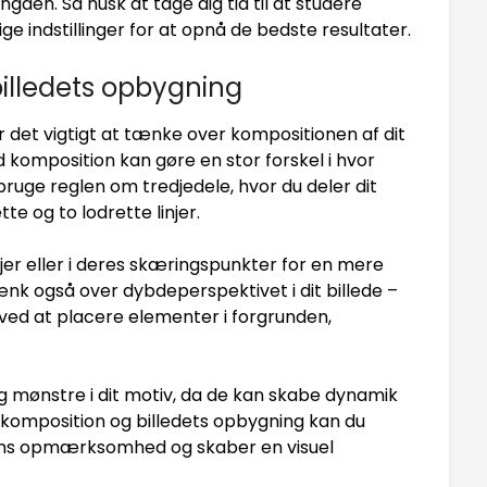
ngden. Så husk at tage dig tid til at studere
ge indstillinger for at opnå de bedste resultater.
illedets opbygning
 det vigtigt at tænke over kompositionen af dit
 komposition kan gøre en stor forskel i hvor
t bruge reglen om tredjedele, hvor du deler dit
tte og to lodrette linjer.
jer eller i deres skæringspunkter for en mere
nk også over dybdeperspektivet i dit billede –
ved at placere elementer i forgrunden,
og mønstre i dit motiv, da de kan skabe dynamik
er komposition og billedets opbygning kan du
rens opmærksomhed og skaber en visuel