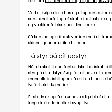
Læs om
bliv amatørfotograf på https://s
Ved at følge disse tips og eksperimentere
som amatørfotograf skabe fantastiske og 
og vækker følelser hos dine seere.
Så kom ud og udforsk verden med dit kamera
skinne igennem i dine billeder.
Få styr på dit udstyr
Når du skal skabe fantastiske landskabsbil
styr på dit udstyr. Sørg for at have et ka
manuelle indstillinger, så du kan tilpasse b
lysforhold, du møder.
Et stativ er også en uundværlig del af dit u
lange lukketider eller i svagt lys.