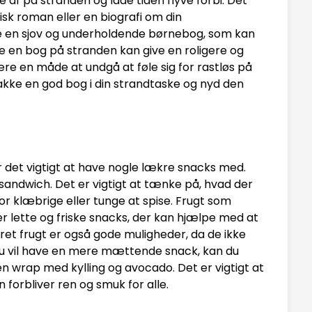
 af på stranden og lade tiden flyve forbi. Det
k roman eller en biografi om din
e en sjov og underholdende børnebog, som kan
se en bog på stranden kan give en roligere og
e en måde at undgå at føle sig for rastløs på
akke en god bog i din strandtaske og nyd den
er det vigtigt at have nogle lækre snacks med.
 sandwich. Det er vigtigt at tænke på, hvad der
for klæbrige eller tunge at spise. Frugt som
r lette og friske snacks, der kan hjælpe med at
ret frugt er også gode muligheder, da de ikke
s du vil have en mere mættende snack, kan du
n wrap med kylling og avocado. Det er vigtigt at
 forbliver ren og smuk for alle.