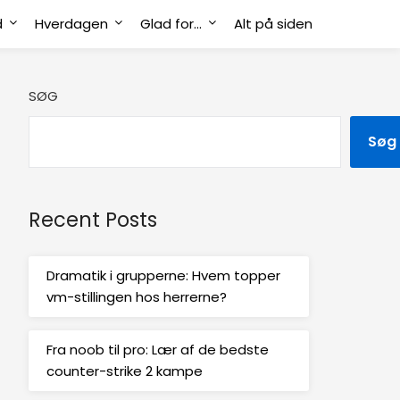
d
Hverdagen
Glad for…
Alt på siden
SØG
Søg
Recent Posts
Dramatik i grupperne: Hvem topper
vm-stillingen hos herrerne?
Fra noob til pro: Lær af de bedste
counter-strike 2 kampe