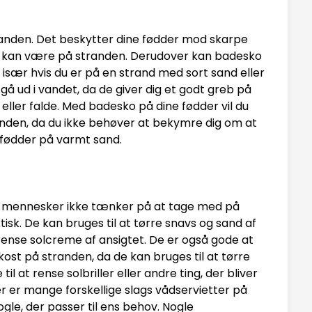
randen. Det beskytter dine fødder mod skarpe
der kan være på stranden. Derudover kan badesko
især hvis du er på en strand med sort sand eller
 gå ud i vandet, da de giver dig et godt greb på
 eller falde. Med badesko på dine fødder vil du
nden, da du ikke behøver at bekymre dig om at
fødder på varmt sand.
ge mennesker ikke tænker på at tage med på
sk. De kan bruges til at tørre snavs og sand af
 rense solcreme af ansigtet. De er også gode at
kost på stranden, da de kan bruges til at tørre
il at rense solbriller eller andre ting, der bliver
er er mange forskellige slags vådservietter på
gle, der passer til ens behov. Nogle