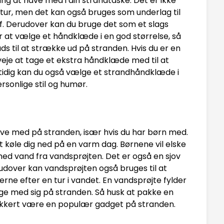
ing at have med i din strandtaske. Det er ikke
metur, men det kan også bruges som underlag til
e af. Derudover kan du bruge det som et slags
r at vælge et håndklæde i en god størrelse, så
s til at strække ud på stranden. Hvis du er en
veje at tage et ekstra håndklæde med til at
tidig kan du også vælge et strandhåndklæde i
ersonlige stil og humør.
ave med på stranden, især hvis du har børn med.
 køle dig ned på en varm dag. Børnene vil elske
ed vand fra vandsprøjten. Det er også en sjov
dover kan vandsprøjten også bruges til at
rne efter en tur i vandet. En vandsprøjte fylder
ge med sig på stranden. Så husk at pakke en
t sikkert være en populær gadget på stranden.