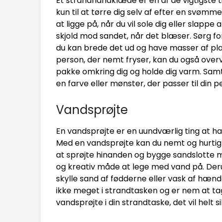
Et strandhåndklæde er en af de vigtigste t
kun til at tørre dig selv af efter en svøm
at ligge på, når du vil sole dig eller slapp
skjold mod sandet, når det blæser. Sørg fo
du kan brede det ud og have masser af plad
person, der nemt fryser, kan du også over
pakke omkring dig og holde dig varm. Sam
en farve eller mønster, der passer til din p
Vandsprøjte
En vandsprøjte er en uundværlig ting at h
Med en vandsprøjte kan du nemt og hurtigt
at sprøjte hinanden og bygge sandslotte m
og kreativ måde at lege med vand på. Deru
skylle sand af fødderne eller vask af hænde
ikke meget i strandtasken og er nem at ta
vandsprøjte i din strandtaske, det vil hel