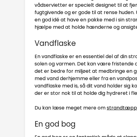
vådservietter er specielt designet til at 
fugtgivende og er gode til at rense huden.
en god idé at have en pakke med i sin stra
hjælpe med at holde hænderne og ansigtet 
Vandflaske
En vandflaske er en essentiel del af din str
solen og varmen. Det kan være fristende 
det er bedre for miljøet at medbringe en 
med vand derhjemme eller fra en vandpost
vandflaske med is, så dit vand holder sig k
der er stor nok til at holde dig hydreret i fl
Du kan læse meget mere om
strandtæp
En god bog