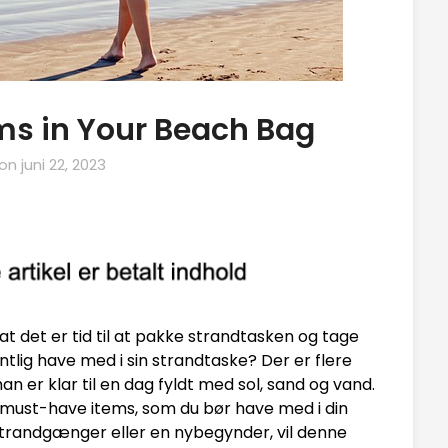
ms in Your Beach Bag
 on
juni 22, 2023
t det er tid til at pakke strandtasken og tage
ntlig have med i sin strandtaske? Der er flere
n er klar til en dag fyldt med sol, sand og vand.
r 10 must-have items, som du bør have med i din
strandgænger eller en nybegynder, vil denne