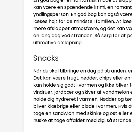
En god bog er en fantastisk måde at slappe
kan være en spændende krimi, en romantis
yndlingsperson. En god bog kan også vær
læses højt for de mindste i familien. At læ
mere afslappet atmosfære, og det kan vær
en lang dag ved stranden. Så sørg for at p
ultimative afslapning.
Snacks
Når du skal tilbringe en dag på stranden, 
Det kan være frugt, nødder, chips eller en
kan holde sig godt i varmen og ikke bliver 
vindruer, jordbær og skiver af vandmelon e
holde dig hydreret i varmen. Nødder og tør
bliver klæbrige eller bløde i varmen. Hvi
tage en sandwich med skinke og ost eller e
huske at tage affaldet med dig, så stranden