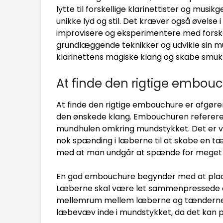
lytte til forskellige klarinettister og musik
unikke lyd og stil. Det kræver også øvelse
improvisere og eksperimentere med forske
grundlæggende teknikker og udvikle sin mu
klarinettens magiske klang og skabe smuk
At finde den rigtige embou
At finde den rigtige embouchure er afgøre
den ønskede klang. Embouchuren referere
mundhulen omkring mundstykket. Det er vi
nok spænding i læberne til at skabe en t
med at man undgår at spænde for meget
En god embouchure begynder med at plac
Læberne skal være let sammenpressede om
mellemrum mellem læberne og tænderne. D
læbevæv inde i mundstykket, da det kan p