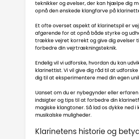
teknikker og øvelser, der kan hjælpe dig m
opnå den ønskede klangfarve på klarinett
Et ofte overset aspekt af klarinetspil er 
afgørende for at opnå både styrke og udhold
trække vejret korrekt og give dig øvelser 
forbedre din vejrtrækningsteknik.
Endelig vil vi udforske, hvordan du kan udvi
klarinettist. Vi vil give dig råd til at udfor
dig til at eksperimentere med din egen uni
Uanset om du er nybegynder eller erfaren kl
indsigter og tips til at forbedre din klar
magiske klangtoner. Så lad os dykke ned i 
musikalske muligheder.
Klarinetens historie og bety