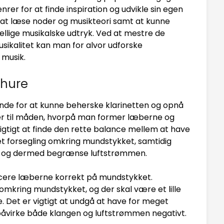
genrer for at finde inspiration og udvikle sin egen
 i at læse noder og musikteori samt at kunne
llige musikalske udtryk. Ved at mestre de
sikalitet kan man for alvor udforske
 musik.
chure
nde for at kunne beherske klarinetten og opnå
r til måden, hvorpå man former læberne og
gtigt at finde den rette balance mellem at have
æt forsegling omkring mundstykket, samtidig
 og dermed begrænse luftstrømmen.
ere læberne korrekt på mundstykket.
kring mundstykket, og der skal være et lille
et er vigtigt at undgå at have for meget
åvirke både klangen og luftstrømmen negativt.