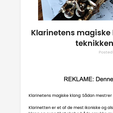
Klarinetens magiske 
teknikken
Posted
Klarinetens magiske klang: Sådan mestrer
Klarinetten er et af de mest ikoniske og al