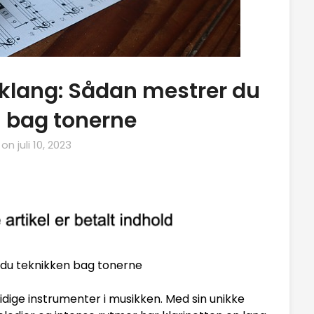
klang: Sådan mestrer du
 bag tonerne
 on
juli 10, 2023
 du teknikken bag tonerne
sidige instrumenter i musikken. Med sin unikke