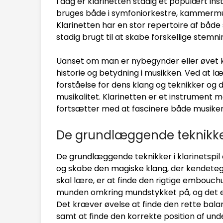
I dag er klarinetten stadig et populært in
bruges både i symfoniorkestre, kammerm
Klarinetten har en stor repertoire af båd
stadig brugt til at skabe forskellige stemn
Uanset om man er nybegynder eller øvet klar
historie og betydning i musikken. Ved at l
forståelse for dens klang og teknikker og 
musikalitet. Klarinetten er et instrument m
fortsætter med at fascinere både musiker
De grundlæggende teknikker 
De grundlæggende teknikker i klarinetspil
og skabe den magiske klang, der kendetegn
skal lære, er at finde den rigtige embou
munden omkring mundstykket på, og det er
Det kræver øvelse at finde den rette bala
samt at finde den korrekte position af und