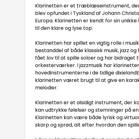
Klarinetten er et træblæseinstrument, der
blev opfundet i Tyskland af Johann Christ
Europa. Klarinetten er kendt for sin unik
til den klare og lyse top.
Klarinetten har spillet en vigtig rolle i m
bestanddel af både klassisk musik, jazz og f
fået lov til at spille soloer og har bidrage
orkesterværker. I jazzmusik har klarinette
hovedinstrumenterne i de tidlige dixieland
klarinetten været brugt til at give en karakt
melodier.
Klarinetten er et alsidigt instrument, der k
kan udtrykke følelser og stemninger på e
Klarinetten kan være både lyrisk og virtuo
skarp og sprød, alt efter hvordan den spille