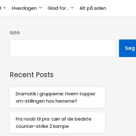
d
Hverdagen
Glad for…
Alt på siden
SØG
Søg
Recent Posts
Dramatik i grupperne: Hvem topper
vm-stillingen hos herrerne?
Fra noob til pro: Lær af de bedste
counter-strike 2 kampe