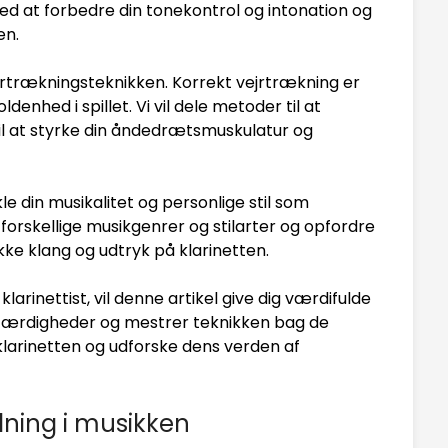
ed at forbedre din tonekontrol og intonation og
en.
vejrtrækningsteknikken. Korrekt vejrtrækning er
enhed i spillet. Vi vil dele metoder til at
til at styrke din åndedrætsmuskulatur og
kle din musikalitet og personlige stil som
ske forskellige musikgenrer og stilarter og opfordre
kke klang og udtryk på klarinetten.
arinettist, vil denne artikel give dig værdifulde
inetfærdigheder og mestrer teknikken bag de
klarinetten og udforske dens verden af
dning i musikken