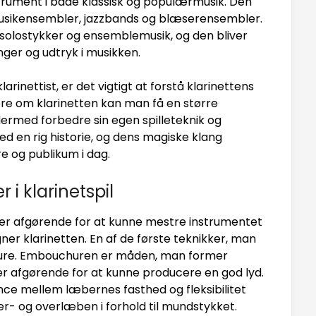
strument i både klassisk og populærmusik. Den
usikensembler, jazzbands og blæserensembler.
e solostykker og ensemblemusik, og den bliver
inger og udtryk i musikken.
inettist, er det vigtigt at forstå klarinettens
ære om klarinetten kan man få en større
dermed forbedre sin egen spilleteknik og
ed en rig historie, og dens magiske klang
e og publikum i dag.
i klarinetspil
 er afgørende for at kunne mestre instrumentet
er klarinetten. En af de første teknikker, man
chure. Embouchuren er måden, man former
 afgørende for at kunne producere en god lyd.
nce mellem læbernes fasthed og fleksibilitet
er- og overlæben i forhold til mundstykket.