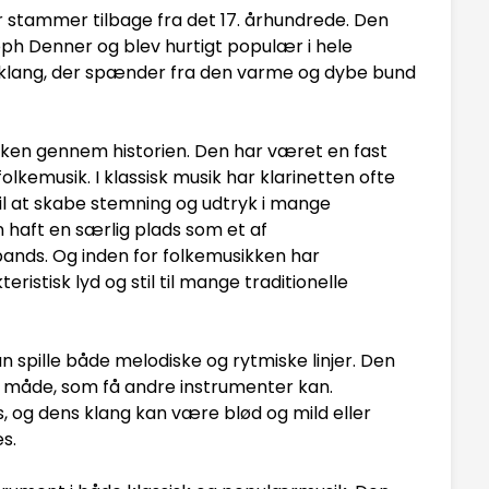
 stammer tilbage fra det 17. århundrede. Den
oph Denner og blev hurtigt populær i hele
ke klang, der spænder fra den varme og dybe bund
usikken gennem historien. Den har været en fast
olkemusik. I klassisk musik har klarinetten ofte
t til at skabe stemning og udtryk i mange
n haft en særlig plads som et af
bands. Og inden for folkemusikken har
eristisk lyd og stil til mange traditionelle
an spille både melodiske og rytmiske linjer. Den
n måde, som få andre instrumenter kan.
s, og dens klang kan være blød og mild eller
s.