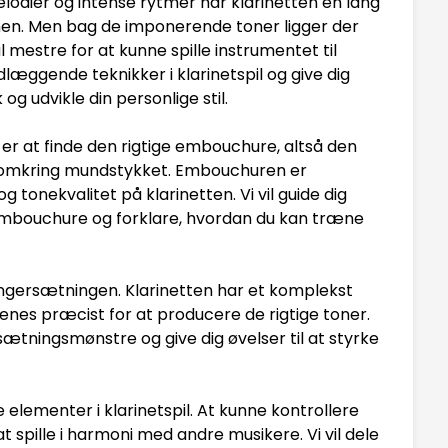
lodier og intense rytmer har klarinetten en lang
nen. Men bag de imponerende toner ligger der
 mestre for at kunne spille instrumentet til
undlæggende teknikker i klarinetspil og give dig
 og udvikle din personlige stil.
l er at finde den rigtige embouchure, altså den
mkring mundstykket. Embouchuren er
tonekvalitet på klarinetten. Vi vil guide dig
 embouchure og forklare, hvordan du kan træne
 fingersætningen. Klarinetten har et komplekst
enes præcist for at producere de rigtige toner.
tningsmønstre og give dig øvelser til at styrke
 elementer i klarinetspil. At kunne kontrollere
 spille i harmoni med andre musikere. Vi vil dele