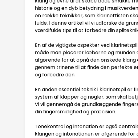
klang og evne til at skabe både smukke me
historie og en dyb betydning i musikverde
en række teknikker, som klarinettisten skal
fulde. I denne artikel vil vi udforske de gr
værdifulde tips til at forbedre din spilteknik
En af de vigtigste aspekter ved klarinetspi
måde man placerer læberne og munden o
afgørende for at opnå den ønskede klang og 
gennem trinene til at finde den perfekte
og forbedre den.
En anden essentiel teknik i klarinetspil er
system af klapper og nøgler, som skal betj
Vi vil gennemgå de grundlæggende fingersæ
din fingersmidighed og præcision.
Tonekontrol og intonation er også centrale
klangen og intonationen er afgørende for at